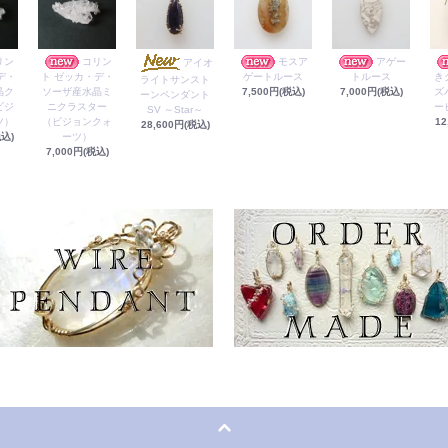
リン
コリン
モスア
アゲー
アイオ
デ・
ト ゼッカ・デ・
ゲートルース
トルース
き
ライトサンスト
晶ク
ソーザ産水晶ミ
7,500円(税込)
7,000円(税込)
ズ
ーンペンダント
ビジ
ニクラスター
ー
SV ～Star～
ツ）
（ビジョンクォ
12
28,600円(税込)
税込)
ーツ）
7,000円(税込)