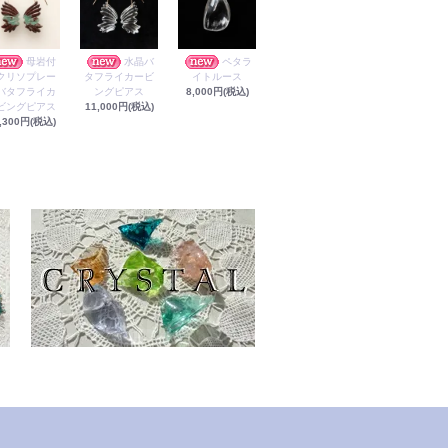
母岩付
水晶バ
ペタラ
クリソプレー
タフライカービ
イトルース
バタフライカ
ングピアス
8,000円(税込)
ビングピアス
11,000円(税込)
,300円(税込)