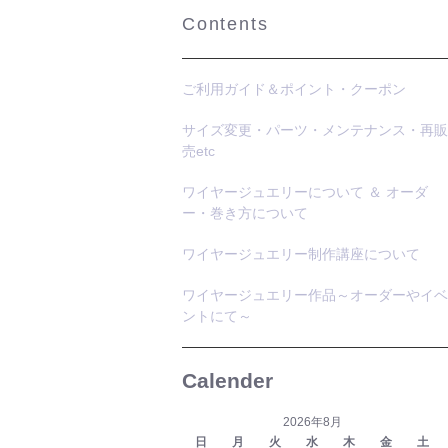
Contents
ご利用ガイド＆ポイント・クーポン
サイズ変更・パーツ・メンテナンス・再販
売etc
ワイヤージュエリーについて ＆ オーダ
ー・巻き方について
ワイヤージュエリー制作講座について
ワイヤージュエリー作品～オーダーやイベ
ントにて～
Calender
2026年8月
日
月
火
水
木
金
土