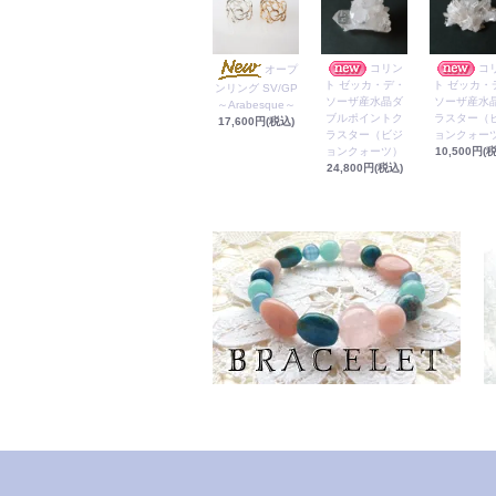
コリン
コ
オープ
ト ゼッカ・デ・
ト ゼッカ・
ンリング SV/GP
ソーザ産水晶ダ
ソーザ産水
～Arabesque～
ブルポイントク
ラスター（
17,600円(税込)
ラスター（ビジ
ョンクォー
ョンクォーツ）
10,500円(
24,800円(税込)