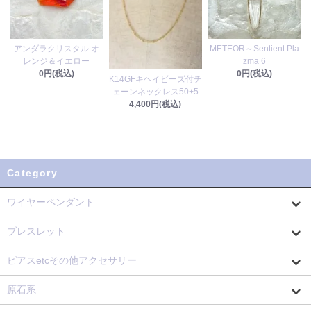
アンダラクリスタル オ
METEOR～Sentient Pla
レンジ＆イエロー
zma 6
0円(税込)
0円(税込)
K14GFキヘイビーズ付チ
ェーンネックレス50+5
4,400円(税込)
Category
ワイヤーペンダント
ブレスレット
ピアスetcその他アクセサリー
原石系