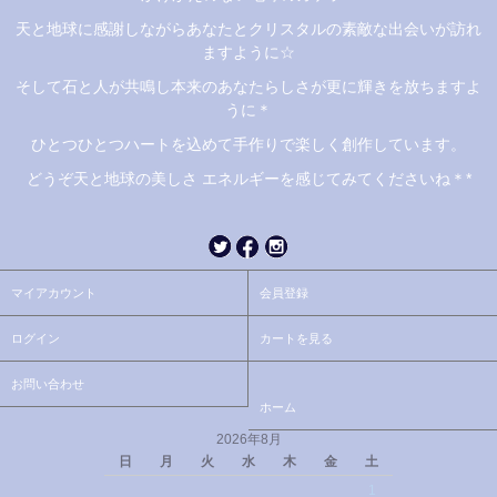
天と地球に感謝しながらあなたとクリスタルの素敵な出会いが訪れ
ますように☆
そして石と人が共鳴し本来のあなたらしさが更に輝きを放ちますよ
うに＊
ひとつひとつハートを込めて手作りで楽しく創作しています。
どうぞ天と地球の美しさ エネルギーを感じてみてくださいね＊*
マイアカウント
会員登録
ログイン
カートを見る
お問い合わせ
ホーム
2026年8月
日
月
火
水
木
金
土
1