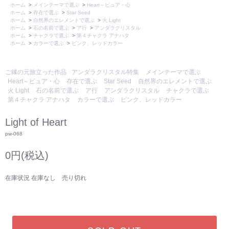
ホーム
>
メインテーマで選ぶ
>
Heart～ピュア・心
ホーム
>
存在で選ぶ
>
Star Seed
ホーム
>
自然界のエレメントで選ぶ
>
火 Light
ホーム
>
石の名前で選ぶ
>
ア行
>
アンダラクリスタル
ホーム
>
チャクラで選ぶ
>
第４チャクラ アナハタ
ホーム
>
カラーで選ぶ
>
ピンク、レッドカラー
ご縁の元旅立った作品
アンダラクリスタル特集
メインテーマで選ぶ
Heart～ピュア・心
存在で選ぶ
Star Seed
自然界のエレメントで選ぶ
火 Light
石の名前で選ぶ
ア行
アンダラクリスタル
チャクラで選ぶ
第４チャクラ アナハタ
カラーで選ぶ
ピンク、レッドカラー
Light of Heart
pw-068
0円(税込)
在庫状況 在庫なし 売り切れ