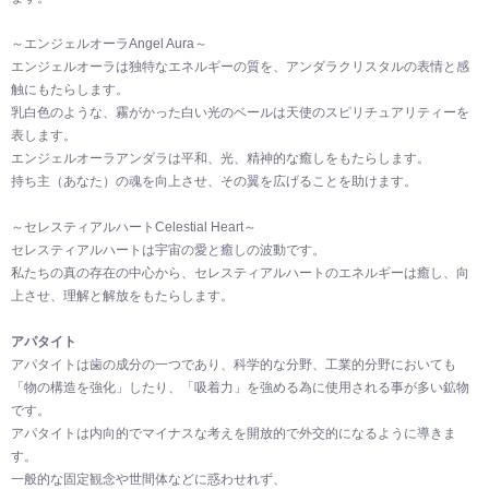
～エンジェルオーラAngel Aura～
エンジェルオーラは独特なエネルギーの質を、アンダラクリスタルの表情と感
触にもたらします。
乳白色のような、霧がかった白い光のベールは天使のスピリチュアリティーを
表します。
エンジェルオーラアンダラは平和、光、精神的な癒しをもたらします。
持ち主（あなた）の魂を向上させ、その翼を広げることを助けます。
～セレスティアルハートCelestial Heart～
セレスティアルハートは宇宙の愛と癒しの波動です。
私たちの真の存在の中心から、セレスティアルハートのエネルギーは癒し、向
上させ、理解と解放をもたらします。
アパタイト
アパタイトは歯の成分の一つであり、科学的な分野、工業的分野においても
「物の構造を強化」したり、「吸着力」を強める為に使用される事が多い鉱物
です。
アパタイトは内向的でマイナスな考えを開放的で外交的になるように導きま
す。
一般的な固定観念や世間体などに惑わせれず、