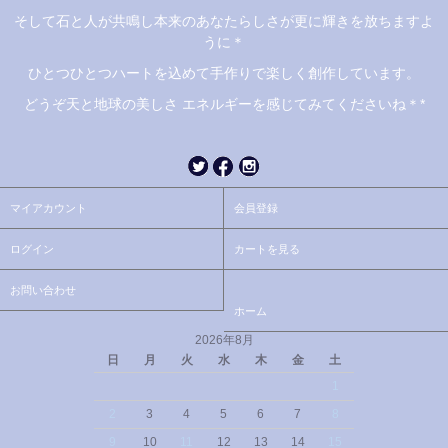
そして石と人が共鳴し本来のあなたらしさが更に輝きを放ちますよ
うに＊
ひとつひとつハートを込めて手作りで楽しく創作しています。
どうぞ天と地球の美しさ エネルギーを感じてみてくださいね＊*
マイアカウント
会員登録
ログイン
カートを見る
お問い合わせ
ホーム
2026年8月
日
月
火
水
木
金
土
1
2
3
4
5
6
7
8
9
10
11
12
13
14
15