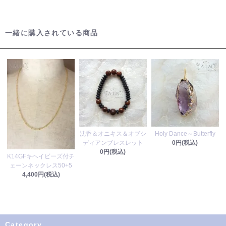
一緒に購入されている商品
沈香＆オニキス＆オブシ
Holy Dance～Butterfly
ディアンブレスレット
0円(税込)
0円(税込)
K14GFキヘイビーズ付チ
ェーンネックレス50+5
4,400円(税込)
Category