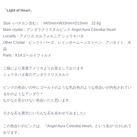
『
Light of Heart
』
Size（バチカン含む）：H65mm×W33mm×D15mm 22.6g
Main crystal：アンダラクリスタルピンク Angel Aura Celestial Heart
Locality：アメリカ カルフォルニア シェラネバタ
Other Crystal：ピンクトパーズ、レインボームーンストーン、アパタイト、水
晶
Parts：K14ゴールドフィルド
ご縁により直接アメリカよりお迎えしております
シェラネバタ産のアンダラクリスタル☆
ピンクの色合いの中にゴールドのような乳白色のような色合いが内包されてい
るかのようなアンダラ＊
なかなか見かけない色合いだと思います。
小さな石も贅沢にいろんな石を合わせてみました♪
この色合いのピンクは、『Angel Aura Celestial Heart』という名がつけられて
おります。