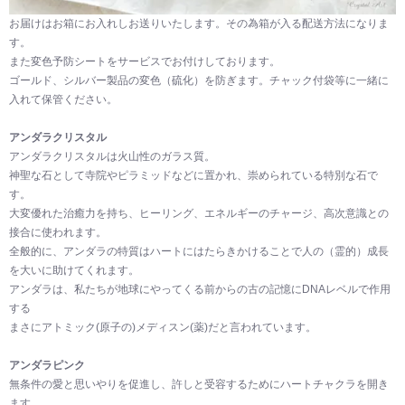
お届けはお箱にお入れしお送りいたします。その為箱が入る配送方法になりま
す。
また変色予防シートをサービスでお付けしております。
ゴールド、シルバー製品の変色（硫化）を防ぎます。チャック付袋等に一緒に
入れて保管ください。
アンダラクリスタル
アンダラクリスタルは火山性のガラス質。
神聖な石として寺院やピラミッドなどに置かれ、崇められている特別な石で
す。
大変優れた治癒力を持ち、ヒーリング、エネルギーのチャージ、高次意識との
接合に使われます。
全般的に、アンダラの特質はハートにはたらきかけることで人の（霊的）成長
を大いに助けてくれます。
アンダラは、私たちが地球にやってくる前からの古の記憶にDNAレベルで作用
する
まさにアトミック(原子の)メディスン(薬)だと言われています。
アンダラピンク
無条件の愛と思いやりを促進し、許しと受容するためにハートチャクラを開き
ます。