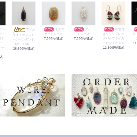
リン
モスア
アゲー
母岩付
アイオ
デ・
ゲートルース
トルース
きクリソプレー
タ
ライトサンスト
晶ミ
7,500円(税込)
7,000円(税込)
ズバタフライカ
ーンペンダント
ー
ービングピアス
11
SV ～Star～
クォ
12,300円(税込)
28,600円(税込)
込)