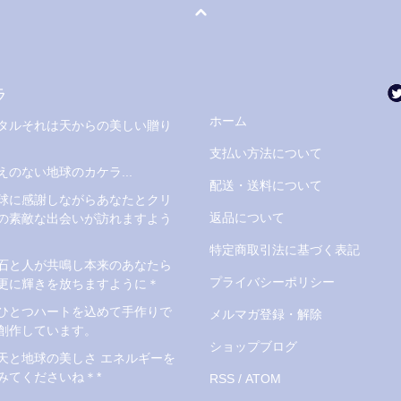
ラ
ホーム
タルそれは天からの美しい贈り
支払い方法について
えのない地球のカケラ...
配送・送料について
球に感謝しながらあなたとクリ
返品について
の素敵な出会いが訪れますよう
特定商取引法に基づく表記
石と人が共鳴し本来のあなたら
プライバシーポリシー
更に輝きを放ちますように＊
ひとつハートを込めて手作りで
メルマガ登録・解除
創作しています。
ショップブログ
天と地球の美しさ エネルギーを
みてくださいね＊*
RSS
/
ATOM