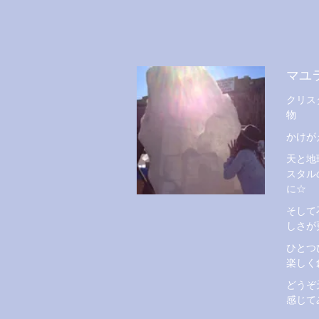
マユ
クリス
物
かけが
天と地
スタル
に☆
そして
しさが
ひとつ
楽しく
どうぞ
感じて