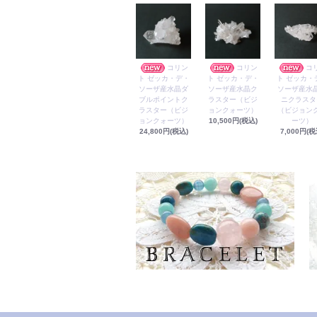
コリン
コリン
コ
ト ゼッカ・デ・
ト ゼッカ・デ・
ト ゼッカ・
ソーザ産水晶ダ
ソーザ産水晶ク
ソーザ産水
ブルポイントク
ラスター（ビジ
ニクラスタ
ラスター（ビジ
ョンクォーツ）
（ビジョン
ョンクォーツ）
10,500円(税込)
ーツ）
24,800円(税込)
7,000円(税