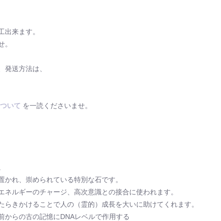
工出来ます。
せ。
、発送方法は、
ついて
を一読くださいませ。
。
置かれ、崇められている特別な石です。
エネルギーのチャージ、高次意識との接合に使われます。
たらきかけることで人の（霊的）成長を大いに助けてくれます。
前からの古の記憶にDNAレベルで作用する