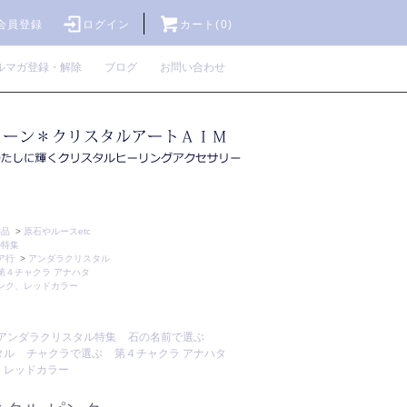
会員登録
ログイン
カート(0)
ルマガ登録・解除
ブログ
お問い合わせ
作品
>
原石やルースetc
ル特集
ア行
>
アンダラクリスタル
第４チャクラ アナハタ
ンク、レッドカラー
アンダラクリスタル特集
石の名前で選ぶ
タル
チャクラで選ぶ
第４チャクラ アナハタ
、レッドカラー