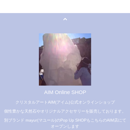
AIM Online SHOP
クリスタルアートAIM(アイム)公式オンラインショップ
個性豊かな天然石やオリジナルアクセサリーを販売しております。
別ブランド mayur(マユール)のPop Up SHOPもこちらのAIM店にて
オープンします