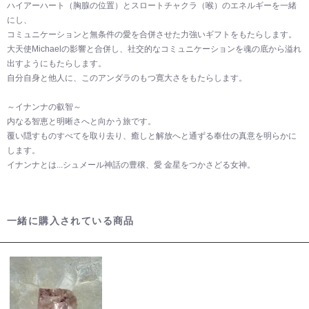
ハイアーハート（胸腺の位置）とスロートチャクラ（喉）のエネルギーを一緒
にし、
コミュニケーションと無条件の愛を合併させた力強いギフトをもたらします。
大天使Michaelの影響と合併し、社交的なコミュニケーションを魂の底から溢れ
出すようにもたらします。
自分自身と他人に、このアンダラのもつ寛大さをもたらします。
～イナンナの叡智～
内なる智恵と明晰さへと向かう旅です。
覆い隠すものすべてを取り去り、癒しと解放へと通ずる奉仕の真意を明らかに
します。
イナンナとは...シュメール神話の豊穣、愛 金星をつかさどる女神。
一緒に購入されている商品