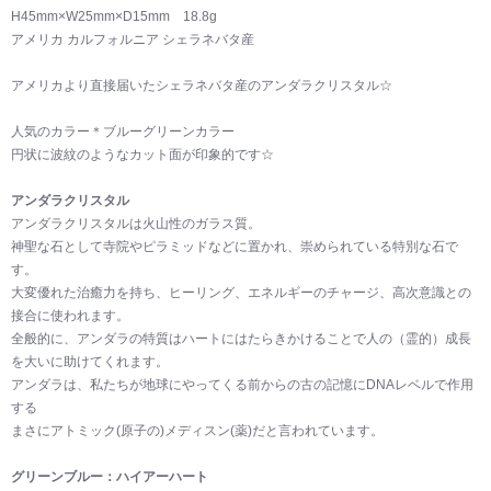
H45mm×W25mm×D15mm 18.8g
アメリカ カルフォルニア シェラネバタ産
アメリカより直接届いたシェラネバタ産のアンダラクリスタル☆
人気のカラー＊ブルーグリーンカラー
円状に波紋のようなカット面が印象的です☆
アンダラクリスタル
アンダラクリスタルは火山性のガラス質。
神聖な石として寺院やピラミッドなどに置かれ、崇められている特別な石で
す。
大変優れた治癒力を持ち、ヒーリング、エネルギーのチャージ、高次意識との
接合に使われます。
全般的に、アンダラの特質はハートにはたらきかけることで人の（霊的）成長
を大いに助けてくれます。
アンダラは、私たちが地球にやってくる前からの古の記憶にDNAレベルで作用
する
まさにアトミック(原子の)メディスン(薬)だと言われています。
グリーンブルー：ハイアーハート