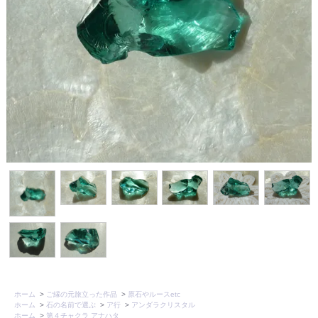
ホーム
>
ご縁の元旅立った作品
>
原石やルースetc
ホーム
>
石の名前で選ぶ
>
ア行
>
アンダラクリスタル
ホーム
>
第４チャクラ アナハタ