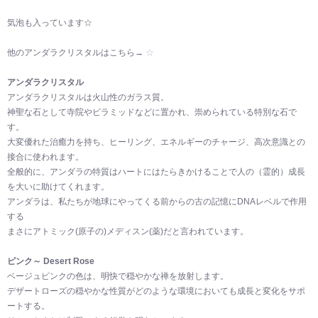
気泡も入っています☆
他のアンダラクリスタルはこちら→
☆
アンダラクリスタル
アンダラクリスタルは火山性のガラス質。
神聖な石として寺院やピラミッドなどに置かれ、崇められている特別な石で
す。
大変優れた治癒力を持ち、ヒーリング、エネルギーのチャージ、高次意識との
接合に使われます。
全般的に、アンダラの特質はハートにはたらきかけることで人の（霊的）成長
を大いに助けてくれます。
アンダラは、私たちが地球にやってくる前からの古の記憶にDNAレベルで作用
する
まさにアトミック(原子の)メディスン(薬)だと言われています。
ピンク～ Desert Rose
ベージュピンクの色は、明快で穏やかな禅を放射します。
デザートローズの穏やかな性質がどのような環境においても成長と変化をサポ
ートする。