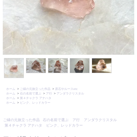
ホーム
>
ご縁の元旅立った作品
>
原石やルースetc
ホーム
>
石の名前で選ぶ
>
ア行
>
アンダラクリスタル
ホーム
>
第４チャクラ アナハタ
ホーム
>
ピンク、レッドカラー
ご縁の元旅立った作品
石の名前で選ぶ
ア行
アンダラクリスタル
第４チャクラ アナハタ
ピンク、レッドカラー