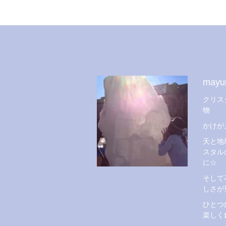
mayu
クリス
物
かけが
天と地
スタル
に☆
そして
しさが
ひとつ
楽しく