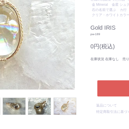
金 Mineral
金星 シュ
石の名前で選ぶ
カ行
クリア・ホワイトカラ
Gold IRIS
pw-189
0円(税込)
在庫状況 在庫なし 売
返品について
特定商取引法に基づ