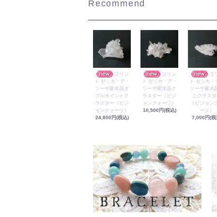
Recommend
コリン
コリン
コ
ト ゼッカ・デ・
ト ゼッカ・デ・
ト ゼッカ・
ソーザ産水晶ダ
ソーザ産水晶ク
ソーザ産水
ブルポイントク
ラスター（ビジ
ニクラスタ
ラスター（ビジ
ョンクォーツ）
（ビジョン
ョンクォーツ）
10,500円(税込)
ーツ）
24,800円(税込)
7,000円(税