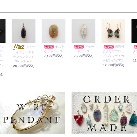
リン
モスア
アゲー
母岩付
アイオ
デ・
ゲートルース
トルース
きクリソプレー
タ
ライトサンスト
晶ミ
7,500円(税込)
7,000円(税込)
ズバタフライカ
ーンペンダント
ー
ービングピアス
11
SV ～Star～
クォ
12,300円(税込)
28,600円(税込)
込)