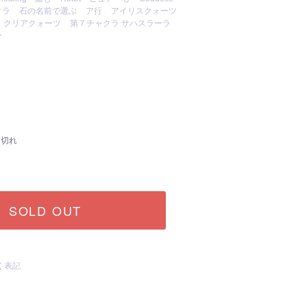
クラ
石の名前で選ぶ
ア行
アイリスクォーツ
クリアクォーツ
第７チャクラ サハスラーラ
ー
り切れ
SOLD OUT
く表記