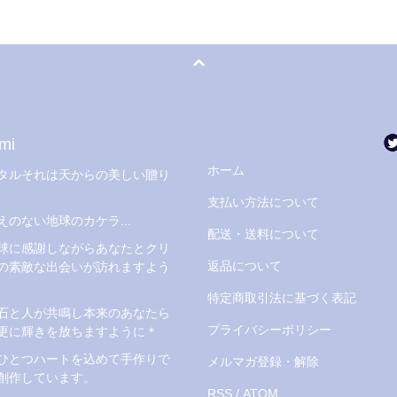
mi
ホーム
タルそれは天からの美しい贈り
支払い方法について
えのない地球のカケラ...
配送・送料について
球に感謝しながらあなたとクリ
返品について
の素敵な出会いが訪れますよう
特定商取引法に基づく表記
石と人が共鳴し本来のあなたら
プライバシーポリシー
更に輝きを放ちますように＊
ひとつハートを込めて手作りで
メルマガ登録・解除
創作しています。
RSS
/
ATOM