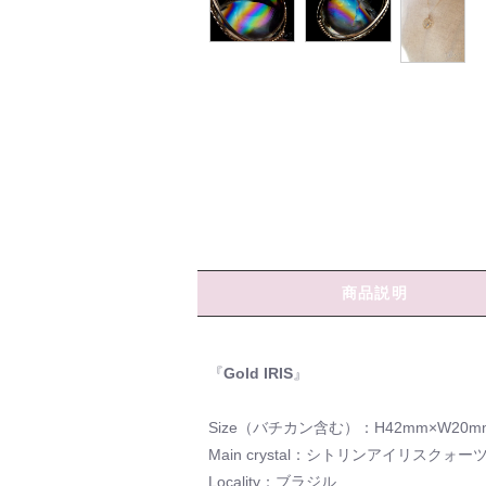
商品説明
『
Gold IRIS
』
Size（バチカン含む）：H42mm×W20mm
Main crystal：シトリンアイリスク
Locality：ブラジル