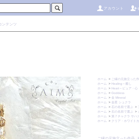
アカウント
コンテンツ
ホーム
>
ご縁の元旅立った
ホーム
>
Healing～癒し
ホーム
>
Heart～ピュア・心
ホーム
>
Goddess
ホーム
>
金 Mineral
ホーム
>
金星 シュクラ
ホーム
>
石の名前で選ぶ
>
ホーム
>
石の名前で選ぶ
>
ホーム
>
第７チャクラ サハ
ホーム
>
クリア・ホワイト
ご縁の元旅立った作品