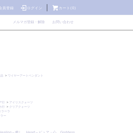
会員登録
ログイン
カート(0)
メルマガ登録・解除
お問い合わせ
作品
>
ワイヤーアートペンダント
ア行
>
アイリスクォーツ
カ行
>
クリアクォーツ
スラーラ
カラー
Healing～癒し
Heart～ピュア・心
Goddess