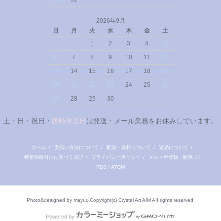
2026年9月
日
月
火
水
木
金
土
1
2
3
4
5
6
7
8
9
10
11
12
13
14
15
16
17
18
19
20
21
22
23
24
25
26
27
28
29
30
土・日・祝日・
臨時休業日
は発送・メール業務をお休みしています。
ホーム
/
支払い方法について
/
配送・送料について
/
返品について
/
特定商取引法に基づく表記
/
プライバシーポリシー
/
メルマガ登録・解除
/ /
RSS
/
ATOM
Photo&designed by mayur, Copyright(c) Crystal Art AIM AII rights reserved.
Powered by