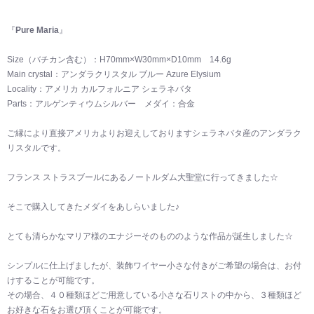
『
Pure Maria
』
Size（バチカン含む）：H70mm×W30mm×D10mm 14.6g
Main crystal：アンダラクリスタル ブルー Azure Elysium
Locality：アメリカ カルフォルニア シェラネバタ
Parts：アルゲンティウムシルバー メダイ：合金
ご縁により直接アメリカよりお迎えしておりますシェラネバタ産のアンダラク
リスタルです。
フランス ストラスブールにあるノートルダム大聖堂に行ってきました☆
そこで購入してきたメダイをあしらいました♪
とても清らかなマリア様のエナジーそのもののような作品が誕生しました☆
シンプルに仕上げましたが、装飾ワイヤー小さな付きがご希望の場合は、お付
けすることが可能です。
その場合、４０種類ほどご用意している小さな石リストの中から、３種類ほど
お好きな石をお選び頂くことが可能です。