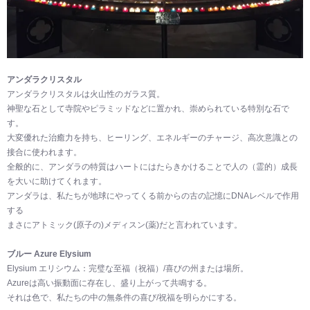
アンダラクリスタル
アンダラクリスタルは火山性のガラス質。
神聖な石として寺院やピラミッドなどに置かれ、崇められている特別な石で
す。
大変優れた治癒力を持ち、ヒーリング、エネルギーのチャージ、高次意識との
接合に使われます。
全般的に、アンダラの特質はハートにはたらきかけることで人の（霊的）成長
を大いに助けてくれます。
アンダラは、私たちが地球にやってくる前からの古の記憶にDNAレベルで作用
する
まさにアトミック(原子の)メディスン(薬)だと言われています。
ブルー Azure Elysium
Elysium エリシウム：完璧な至福（祝福）/喜びの州または場所。
Azureは高い振動面に存在し、盛り上がって共鳴する。
それは色で、私たちの中の無条件の喜び/祝福を明らかにする。