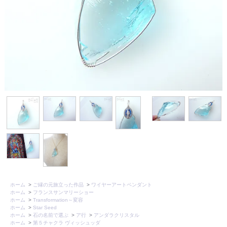
ホーム
>
ご縁の元旅立った作品
>
ワイヤーアートペンダント
ホーム
>
フランスサンマリーショー
ホーム
>
Transformation～変容
ホーム
>
Star Seed
ホーム
>
石の名前で選ぶ
>
ア行
>
アンダラクリスタル
ホーム
>
第５チャクラ ヴィッシュッダ