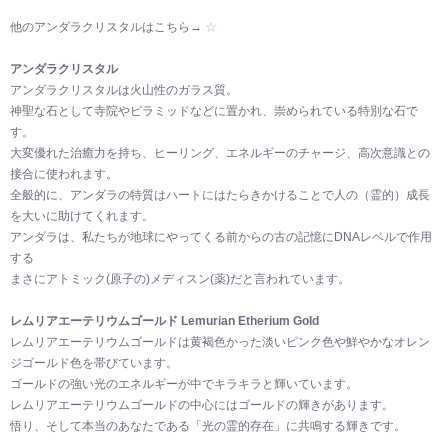
他のアンダラクリスタルはこちら→
☆
アンダラクリスタル
アンダラクリスタルは火山性のガラス質。
神聖な石として寺院やピラミッドなどに置かれ、崇められている特別な石で
す。
大変優れた治癒力を持ち、ヒーリング、エネルギーのチャージ、高次意識との
接合に使われます。
全般的に、アンダラの特質はハートにはたらきかけることで人の（霊的）成長
を大いに助けてくれます。
アンダラは、私たちが地球にやってくる前からの古の記憶にDNAレベルで作用
する
まさにアトミック(原子の)メディスン(薬)だと言われています。
レムリアエーテリウムゴールド Lemurian Etherium Gold
レムリアエーテリウムゴールドは黄褐色かった淡いピンク色や鮮やかなオレン
ジゴールド色を帯びています。
ゴールドの強い光のエネルギーが中でキラキラと輝いています。
レムリアエーテリウムゴールドの中心にはゴールドの輝きがあります。
悟り、そして本当のあなたである「光の霊的存在」に共鳴する輝きです。