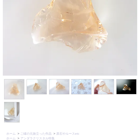
ホーム
>
ご縁の元旅立った作品
>
原石やルースetc
ホーム
>
アンダラクリスタル特集