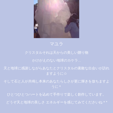
マユラ
クリスタルそれは天からの美しい贈り物
かけがえのない地球のカケラ...
天と地球に感謝しながらあなたとクリスタルの素敵な出会いが訪れ
ますように☆
そして石と人が共鳴し本来のあなたらしさが更に輝きを放ちますよ
うに＊
ひとつひとつハートを込めて手作りで楽しく創作しています。
どうぞ天と地球の美しさ エネルギーを感じてみてくださいね＊*