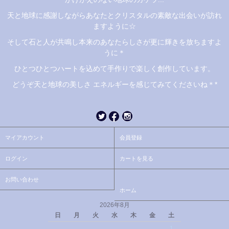
天と地球に感謝しながらあなたとクリスタルの素敵な出会いが訪れ
ますように☆
そして石と人が共鳴し本来のあなたらしさが更に輝きを放ちますよ
うに＊
ひとつひとつハートを込めて手作りで楽しく創作しています。
どうぞ天と地球の美しさ エネルギーを感じてみてくださいね＊*
マイアカウント
会員登録
ログイン
カートを見る
お問い合わせ
ホーム
2026年8月
日
月
火
水
木
金
土
1