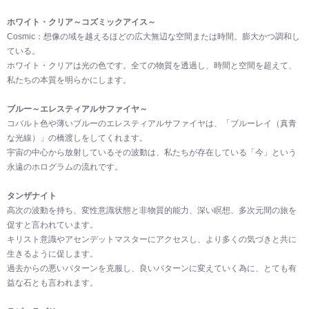
ホワイト・クリア～コズミックアイス～
Cosmic：想像の域を越えるほどの広大無辺な空間または時間。膨大かつ調和し
ている。
ホワイト・クリアは光の色です。全ての物質を透過し、時間と空間を超えて、
私たちの本質を明らかにします。
ブルー～エレスティアルサファイヤ～
コバルト色や薄いブルーのエレスティアルサファイヤは、「ブルーレイ（真青
な光線）」の橋渡しをしてくれます。
宇宙の中心から放射しているその波動は、私たちが存在している「今」という
永遠のホログラムの流れです。
タンザナイト
高次の波動を持ち、変性意識状態と非物質的能力、深い瞑想、多次元間の旅を
促すと言われています。
キリスト意識やアセンデットマスターにアクセスし、より多くの気づきと共に
生きるように促します。
過去からの悪いパターンを克服し、良いパターンに変えていく為に、とても有
益な石とも言われます。