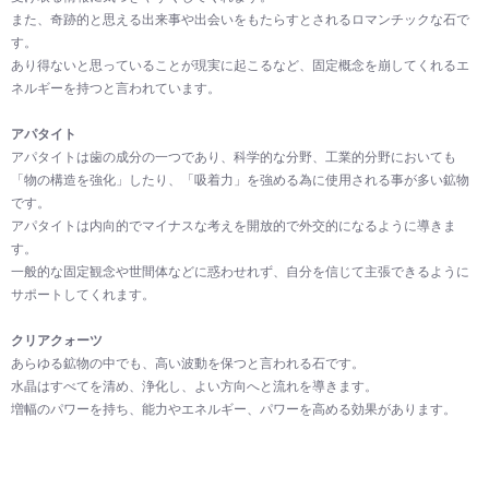
また、奇跡的と思える出来事や出会いをもたらすとされるロマンチックな石で
す。
あり得ないと思っていることが現実に起こるなど、固定概念を崩してくれるエ
ネルギーを持つと言われています。
アパタイト
アパタイトは歯の成分の一つであり、科学的な分野、工業的分野においても
「物の構造を強化」したり、「吸着力」を強める為に使用される事が多い鉱物
です。
アパタイトは内向的でマイナスな考えを開放的で外交的になるように導きま
す。
一般的な固定観念や世間体などに惑わせれず、自分を信じて主張できるように
サポートしてくれます。
クリアクォーツ
あらゆる鉱物の中でも、高い波動を保つと言われる石です。
水晶はすべてを清め、浄化し、よい方向へと流れを導きます。
増幅のパワーを持ち、能力やエネルギー、パワーを高める効果があります。