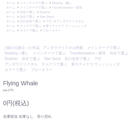
ホーム
>
メインテーマで選ぶ
>
Healing～癒し
ホーム
>
メインテーマで選ぶ
>
Transformation～変容
ホーム
>
存在で選ぶ
>
Dolphin
ホーム
>
存在で選ぶ
>
Star Seed
ホーム
>
石の名前で選ぶ
>
ア行
>
アンダラクリスタル
ホーム
>
チャクラで選ぶ
>
第５チャクラ ヴィッシュッダ
ホーム
>
カラーで選ぶ
>
ブルーカラー
ご縁の元旅立った作品
アンダラクリスタル特集
メインテーマで選ぶ
Healing～癒し
メインテーマで選ぶ
Transformation～変容
存在で選ぶ
Dolphin
存在で選ぶ
Star Seed
石の名前で選ぶ
ア行
アンダラクリスタル
チャクラで選ぶ
第５チャクラ ヴィッシュッダ
カラーで選ぶ
ブルーカラー
Flying Whale
pw-270
0円(税込)
在庫状況 在庫なし 売り切れ