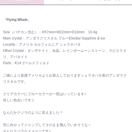
『
Flying Whale
』
Size（バチカン含む）：H57mm×W22mm×D10mm 10.4g
Main crystal：アンダラクリスタル ブルーElestial Sapphire & Ice
Locality：アメリカ カルフォルニア シェラネバタ
Other Crystal：タンザナイト、水晶、レインボームーンストーン、ラピスラズ
リ、アパタイト
Parts：K14ゴールドフィルド
ご縁により直接アメリカよりお迎えしておりますシェラネバタ産のアンダラク
リスタルです。
クリアカラーにブルーカラーが一部はいっています♪
珍しい色合いです☆
なんだかクジラのように見えました＊
空に向かってジャンプしてそのまま飛んでいきそうな～
そんなクジラなイメージです♪