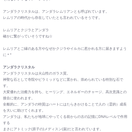
アンダラクリスタルは、アンダラレムリアンとも呼ばれています。
レムリアの時代から存在していたとも言われているそうです。
レムリアとクジラとアンダラ
確かに繋がっていそうですね☆
レムリアとご縁のある方やなぜかクジラやイルカに惹かれる方に届きますよう
に＊*
アンダラクリスタル
アンダラクリスタルは火山性のガラス質。
神聖な石として寺院やピラミッドなどに置かれ、崇められている特別な石で
す。
大変優れた治癒力を持ち、ヒーリング、エネルギーのチャージ、高次意識との
接合に使われます。
全般的に、アンダラの特質はハートにはたらきかけることで人の（霊的）成長
を大いに助けてくれます。
アンダラは、私たちが地球にやってくる前からの古の記憶にDNAレベルで作用
する
まさにアトミック(原子の)メディスン(薬)だと言われています。