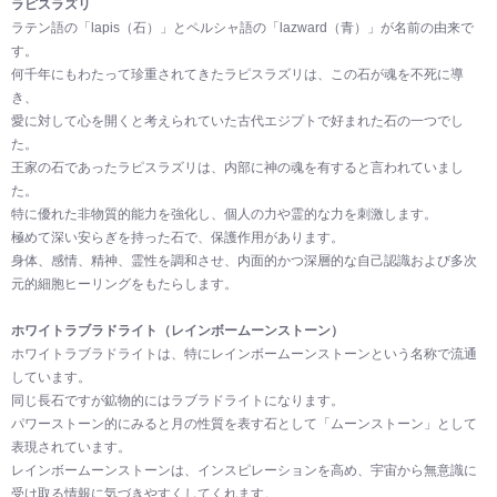
ラピスラズリ
ラテン語の「lapis（石）」とペルシャ語の「lazward（青）」が名前の由来で
す。
何千年にもわたって珍重されてきたラピスラズリは、この石が魂を不死に導
き、
愛に対して心を開くと考えられていた古代エジプトで好まれた石の一つでし
た。
王家の石であったラピスラズリは、内部に神の魂を有すると言われていまし
た。
特に優れた非物質的能力を強化し、個人の力や霊的な力を刺激します。
極めて深い安らぎを持った石で、保護作用があります。
身体、感情、精神、霊性を調和させ、内面的かつ深層的な自己認識および多次
元的細胞ヒーリングをもたらします。
ホワイトラブラドライト（レインボームーンストーン）
ホワイトラブラドライトは、特にレインボームーンストーンという名称で流通
しています。
同じ長石ですが鉱物的にはラブラドライトになります。
パワーストーン的にみると月の性質を表す石として「ムーンストーン」として
表現されています。
レインボームーンストーンは、インスピレーションを高め、宇宙から無意識に
受け取る情報に気づきやすくしてくれます。