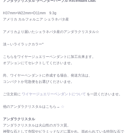
アンダラクリスタル ラベンダーパープル Ascendant Lilac
H37mm×W22mm×D11mm 9.3g
アメリカ カルフォルニア シェラネバタ産
アメリカより届いたシェラネバタ産のアンダラクリスタル☆
淡～いライラックカラー*
こちらをワイヤージュエリーペンダントに加工出来ます。
オプションにてセレクトしてくださいませ。
尚、ワイヤーペンダントに作成する場合、発送方法は、
コンパクトか宅急便をお選びくださいませ。
ご注文前に
ワイヤージュエリーペンダントについて
を一読くださいませ。
他のアンダラクリスタルはこちら→
☆
アンダラクリスタル
アンダラクリスタルは火山性のガラス質。
神聖な石として寺院やピラミッドなどに置かれ、崇められている特別な石で