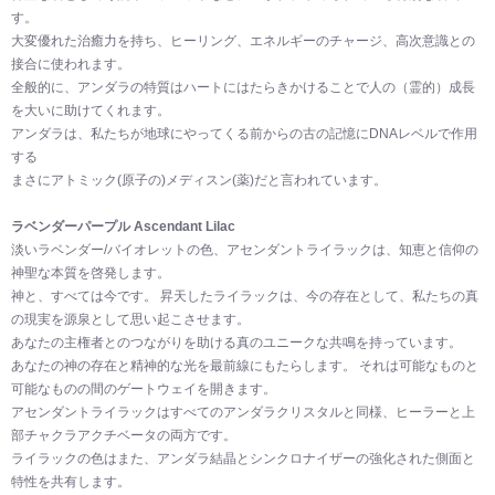
す。
大変優れた治癒力を持ち、ヒーリング、エネルギーのチャージ、高次意識との
接合に使われます。
全般的に、アンダラの特質はハートにはたらきかけることで人の（霊的）成長
を大いに助けてくれます。
アンダラは、私たちが地球にやってくる前からの古の記憶にDNAレベルで作用
する
まさにアトミック(原子の)メディスン(薬)だと言われています。
ラベンダーパープル Ascendant Lilac
淡いラベンダー/バイオレットの色、アセンダントライラックは、知恵と信仰の
神聖な本質を啓発します。
神と、すべては今です。 昇天したライラックは、今の存在として、私たちの真
の現実を源泉として思い起こさせます。
あなたの主権者とのつながりを助ける真のユニークな共鳴を持っています。
あなたの神の存在と精神的な光を最前線にもたらします。 それは可能なものと
可能なものの間のゲートウェイを開きます。
アセンダントライラックはすべてのアンダラクリスタルと同様、ヒーラーと上
部チャクラアクチベータの両方です。
ライラックの色はまた、アンダラ結晶とシンクロナイザーの強化された側面と
特性を共有します。