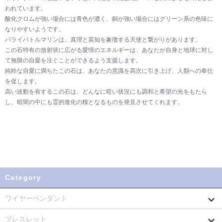
われています。
酸化クロムが強い場合には青色が濃く、銅が強い場合にはグリーン系の色味に
なりやすいようです。
パライバトルマリンは、真理と英知を象徴する天使と繋がりがあります。
この石特有の放射状に広がる愛情のエネルギーは、あなたが自身と地球に対し
て無限の自愛を注ぐことができるよう支援します。
純粋な自愛に満ちたこの石は、あなたの意識を高次に引き上げ、人類への奉仕
を促します。
高い波動を有するこの石は、どんなに暗い状況にも調和と希望の光をもたら
し、暗闇の中にも霊的進化の糧となるものを発見させてくれます。
Category
ワイヤーペンダント
ブレスレット