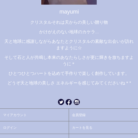
mayumi
クリスタルそれは天からの美しい贈り物
かけがえのない地球のカケラ...
天と地球に感謝しながらあなたとクリスタルの素敵な出会いが訪れ
ますように☆
そして石と人が共鳴し本来のあなたらしさが更に輝きを放ちますよ
うに＊
ひとつひとつハートを込めて手作りで楽しく創作しています。
どうぞ天と地球の美しさ エネルギーを感じてみてくださいね＊*
マイアカウント
会員登録
ログイン
カートを見る