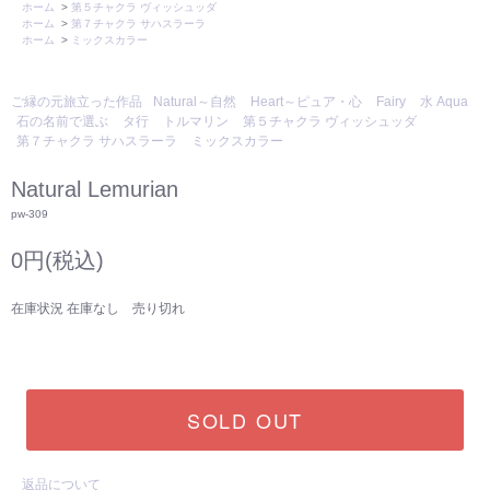
ホーム
>
第５チャクラ ヴィッシュッダ
ホーム
>
第７チャクラ サハスラーラ
ホーム
>
ミックスカラー
ご縁の元旅立った作品
Natural～自然
Heart～ピュア・心
Fairy
水 Aqua
石の名前で選ぶ
タ行
トルマリン
第５チャクラ ヴィッシュッダ
第７チャクラ サハスラーラ
ミックスカラー
Natural Lemurian
pw-309
0円(税込)
在庫状況 在庫なし 売り切れ
SOLD OUT
返品について