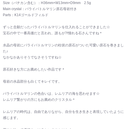
Size（バチカン含む）：H36mm×W13mm×D9mm 2.5g
Main crystal：パライバトルマリン原石母岩付き
Parts：K14ゴールドフィルド
ずっと念願だったパライバトルマリンを仕入れることができました☆
宝石の中で一番高価だと言われ、誰もが?!憧れる石さんですね＊
水晶の母岩にパライバトルマリンの柱状の原石がついた可愛い原石を巻きまし
た♪
なかなかありそうでなさそうですね☆
原石好きな方にお薦めしたい作品です＊
母岩の水晶部分も白くてキレイです。
パライバトルマリンの色合いは、レムリアの海を思わせます☆
レムリア繋がりの方にもお薦めのクリスタル＊
レムリアの時代は、自由でありながら、自分を生き生きと表現していたように
感じます。