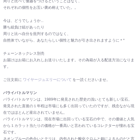
周りと比べて優越をつけるということはなく、
それぞれの個性をお互い褒め称えていた。。
今は、どうでしょうか...
勝ち組負け組があったり
周りと比べ自分を批判するのではなく、
自然体でいながら、あなたらしい個性と魅力が引き出されますように＊*
チェーンネックレス別売
お届けはお箱にお入れしお送りいたします。その為箱が入る配送方法になりま
す。
ご注文前に
ワイヤージュエリーについて
を一読くださいませ。
パライバトルマリン
パライバトルマリンは、1989年に発見された歴史の浅いとても新しい宝石。
発見された直後の１年程は市場にも多く出回っていたのですが、残念ながら現
在ではほとんど産出されていません。
パライバトルマリンは、現在市場に出回っている宝石の中で、その価値と人気
から１カラット当たりの価格が一番高いと言われているコレクターが憧れる宝
石です。
ネオンブルーの色合いとテリは、内包された酸化クロムと銅によるものだと言