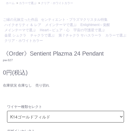
ホーム
>
カラーで選ぶ
>
クリア・ホワイトカラー
ご縁の元旅立った作品
センティエント・プラズマクリスタル特集
ハイクオリティ ＆ レア
メインテーマで選ぶ
Enlightment～覚醒
メインテーマで選ぶ
Heart～ピュア・心
宇宙の守護星で選ぶ
金星 シュクラ
チャクラで選ぶ
第７チャクラ サハスラーラ
カラーで選ぶ
クリア・ホワイトカラー
《Order》Sentient Plazma 24 Pendant
pw-327
0円(税込)
在庫状況 在庫なし 売り切れ
ワイヤー種類セレクト