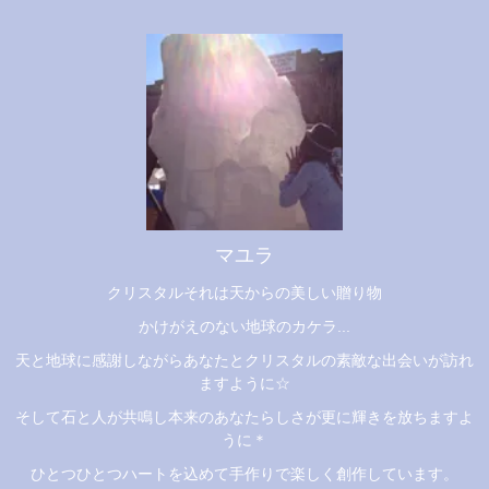
マユラ
クリスタルそれは天からの美しい贈り物
かけがえのない地球のカケラ...
天と地球に感謝しながらあなたとクリスタルの素敵な出会いが訪れ
ますように☆
そして石と人が共鳴し本来のあなたらしさが更に輝きを放ちますよ
うに＊
ひとつひとつハートを込めて手作りで楽しく創作しています。