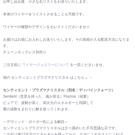
お申し込み後、小さな石リストをお送りいたします。
本体のワイヤーをツイストさせることも可能です。
ワイヤーの種類やデザインをセレクトくださいませ☆
お届けはお箱にお入れしお送りいたします。その為箱が入る配送方法になりま
す。
チェーンネックレス別売り
ご注文前に
ワイヤージュエリーについて
を一読くださいませ。
他の センティエントプラズマクリスタル はこちら→
☆
センティエント・プラズマクリスタル（別名：ディバインクォーツ）
Sentient（意思を持った、魂が宿る）Plazma（稲妻）
ピュアで、波動が高く、高次元のエネルギーと同調して
愛の波動をまわりに解き放ってくれます。
～デヴィッド・ガイガー氏による解説～
センティエントプラズマクリスタルは少々謎めいた不可思議な石です。
この石は第12次元のエネルギーを持っており、ラボによるテストによれば