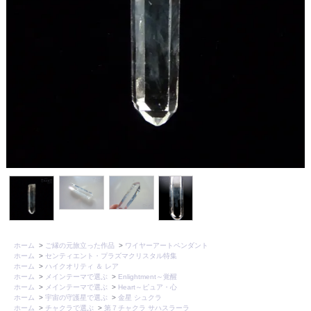
ホーム
>
ご縁の元旅立った作品
>
ワイヤーアートペンダント
ホーム
>
センティエント・プラズマクリスタル特集
ホーム
>
ハイクオリティ ＆ レア
ホーム
>
メインテーマで選ぶ
>
Enlightment～覚醒
ホーム
>
メインテーマで選ぶ
>
Heart～ピュア・心
ホーム
>
宇宙の守護星で選ぶ
>
金星 シュクラ
ホーム
>
チャクラで選ぶ
>
第７チャクラ サハスラーラ