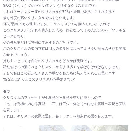
SiO2（シリカ）の比率が97%という稀少なクリスタルです。
これはアーカンソー産のクリスタルが76%の純度であることを考えると
最も純度の高いクリスタルであるといえます。
‘不可思議’である理由ですが、このクリスタルを購入した人によれば、
このクリスタルはそれを購入した人の一部となってその人だけのパーソナルな
ピースとなり、
その持ち主だけに特別に作用するのだそうです。
このクリスタルの知的存在は個人の必要性によってより高い次元の学びを開花
させるでしょう。
持ち主にとっては自分のクリスタルかどうかは明確です。
私たちはこの驚くべきクリスタルからより多くを学ばなければなりません。
そして私はこの石がたくさんの学びを私たちに与えてくれると思います。
‘あなたはきっとこのクリスタルを手放さない’
ダウ
クリスタルのファセットが七角形と三角形を交互に並ぶもので、
「七」は究極の内なる真理、「三」は三位一体とその内なる真理の表現と実現
を表します。
それは、キリストの意識に通じ、各チャクラへ無条件の愛を伝えます。