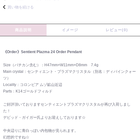
買い物を続ける
商品説明
イメージ
レビュー(0)
《Order》Sentient Plazma 24 Order Pendant
Size（バチカン含む）：H47mm×W11mm×D8mm 7.4g
Main crystal：センティエント・プラズマクリスタル（別名：ディバインクォー
ツ）
Locality：コロンビア ムゾ鉱山近辺
Parts：K14ゴールドフィルド
ご好評頂いておりますセンティエントプラズマクリスタルが再び入荷しまし
た！
デビッド・ガイガー氏よりお迎えしております☆
中央辺りに青白っぽい内包物が見られます。
幻想的ですね☆