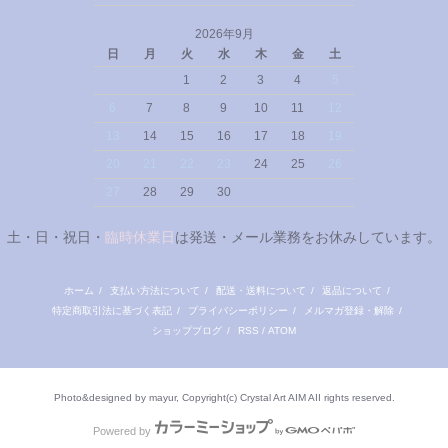
2026年9月
日
月
火
水
木
金
土
1
2
3
4
5
6
7
8
9
10
11
12
13
14
15
16
17
18
19
20
21
22
23
24
25
26
27
28
29
30
土・日・祝日・
臨時休業日
は発送・メール業務をお休みしています。
ホーム
/
支払い方法について
/
配送・送料について
/
返品について
/
特定商取引法に基づく表記
/
プライバシーポリシー
/
メルマガ登録・解除
/
ショップブログ
/
RSS
/
ATOM
Photo&designed by mayur, Copyright(c) Crystal Art AIM AII rights reserved.
Powered by