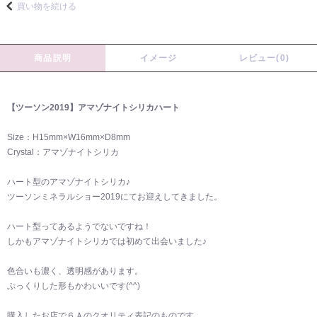
買い物を続ける
商品説明
イメージ
レビュー(0)
【ツーソン2019】アマゾナイトシリカハート
Size：H15mm×W16mm×D8mm
Crystal：アマゾナイトシリカ
ハート型のアマゾナイトシリカ♪
ツーソンミネラルショー2019にてお迎えしてきました。
ハート型ってあるようでないですね！
しかもアマゾナイトシリカでは初めて出会いました♪
色合いも濃く、透明感があります。
ぷっくりした形もかわいいです(^^)
購入したお店で６Ａのクオリティ表記のものです。