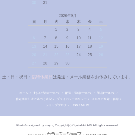
30
31
2026年9月
日
月
火
水
木
金
土
1
2
3
4
5
6
7
8
9
10
11
12
13
14
15
16
17
18
19
20
21
22
23
24
25
26
27
28
29
30
土・日・祝日・
臨時休業日
は発送・メール業務をお休みしています。
ホーム
/
支払い方法について
/
配送・送料について
/
返品について
/
特定商取引法に基づく表記
/
プライバシーポリシー
/
メルマガ登録・解除
/
ショップブログ
/
RSS
/
ATOM
Photo&designed by mayur, Copyright(c) Crystal Art AIM AII rights reserved.