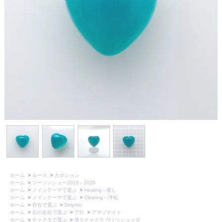
ホーム
>
ルース
>
カボション
ホーム
>
ツーソンショー2018～2020
ホーム
>
メインテーマで選ぶ
>
Healing～癒し
ホーム
>
メインテーマで選ぶ
>
Clearing～浄化
ホーム
>
存在で選ぶ
>
Dolphin
ホーム
>
石の名前で選ぶ
>
ア行
>
アマゾナイト
ホーム
>
チャクラで選ぶ
>
第５チャクラ ヴィッシュッダ