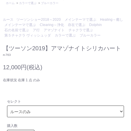
ホーム
>
カラーで選ぶ
>
ブルーカラー
ルース
ツーソンショー2018～2020
メインテーマで選ぶ
Healing～癒し
メインテーマで選ぶ
Clearing～浄化
存在で選ぶ
Dolphin
石の名前で選ぶ
ア行
アマゾナイト
チャクラで選ぶ
第５チャクラ ヴィッシュッダ
カラーで選ぶ
ブルーカラー
【ツーソン2019】アマゾナイトシリカハート
rt-763
12,000円(税込)
在庫状況 在庫 1 点 のみ
セレクト
購入数