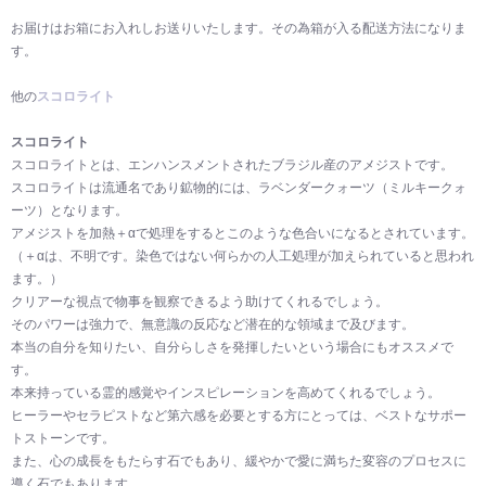
お届けはお箱にお入れしお送りいたします。その為箱が入る配送方法になりま
す。
他の
スコロライト
スコロライト
スコロライトとは、エンハンスメントされたブラジル産のアメジストです。
スコロライトは流通名であり鉱物的には、ラベンダークォーツ（ミルキークォ
ーツ）となります。
アメジストを加熱＋αで処理をするとこのような色合いになるとされています。
（＋αは、不明です。染色ではない何らかの人工処理が加えられていると思われ
ます。）
クリアーな視点で物事を観察できるよう助けてくれるでしょう。
そのパワーは強力で、無意識の反応など潜在的な領域まで及びます。
本当の自分を知りたい、自分らしさを発揮したいという場合にもオススメで
す。
本来持っている霊的感覚やインスピレーションを高めてくれるでしょう。
ヒーラーやセラピストなど第六感を必要とする方にとっては、ベストなサポー
トストーンです。
また、心の成長をもたらす石でもあり、緩やかで愛に満ちた変容のプロセスに
導く石でもあります。