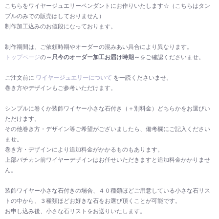
こちらをワイヤージュエリーペンダントにお作りいたします☆（こちらはタン
ブルのみでの販売はしておりません）
制作加工込みのお値段になっております。
制作期間は、ご依頼時期やオーダーの混みあい具合により異なります。
トップページ
の
～只今のオーダー加工お届け時期～
をご確認くださいませ。
ご注文前に
ワイヤージュエリーについて
を一読くださいませ。
巻き方やデザインもご参考いただけます。
シンプルに巻くか装飾ワイヤー小さな石付き（＋別料金）どちらかをお選びい
ただけます。
その他巻き方・デザイン等ご希望がございましたら、備考欄にご記入ください
ませ。
巻き方・デザインにより追加料金がかかるものもあります。
上部バチカン前ワイヤーデザインはお任せいただきますと追加料金かかりませ
ん。
装飾ワイヤー小さな石付きの場合、４０種類ほどご用意している小さな石リス
トの中から、３種類ほどお好きな石をお選び頂くことが可能です。
お申し込み後、小さな石リストをお送りいたします。