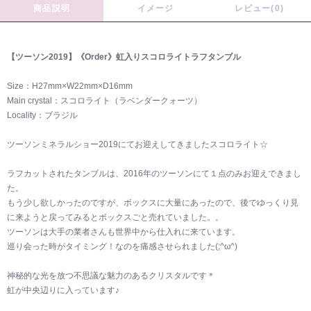
商品説明
イメージ
レビュー(0)
【ツーソン2019】《Order》虹入りスコロライトラフタンブル
Size：H27mm×W22mm×D16mm
Main crystal：スコロライト（ラベンダークォーツ）
Locality：ブラジル
ツーソンミネラルショー2019にてお迎えしてきましたスコロライト☆
ラフカットされたタンブルは、2016年のツーソンにて１点のみお迎えできまし
た。
もう少し欲しかったのですが、ボックスに大量にあったので、後でゆっくり見
に来ようと戻ってみるとボックスごと売れていました。。
ツーソンは大手の業者さんも世界中から仕入れに来ています。
巡り会った時がタイミング！なのを痛感させられました(;^ω^)
神秘的な光を放つ不思議な魅力のあるクリスタルです＊
虹が中央辺りに入っています♪