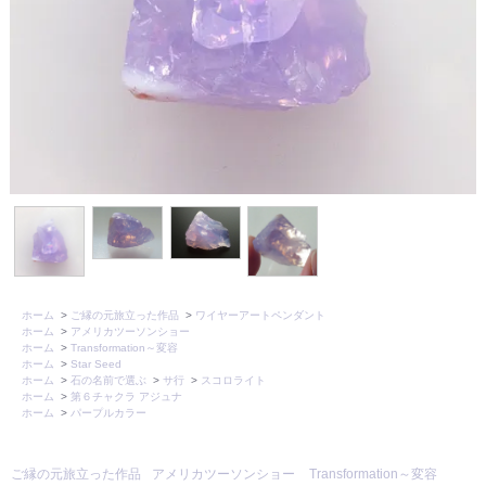
ホーム
>
ご縁の元旅立った作品
>
ワイヤーアートペンダント
ホーム
>
アメリカツーソンショー
ホーム
>
Transformation～変容
ホーム
>
Star Seed
ホーム
>
石の名前で選ぶ
>
サ行
>
スコロライト
ホーム
>
第６チャクラ アジュナ
ホーム
>
パープルカラー
ご縁の元旅立った作品
アメリカツーソンショー
Transformation～変容