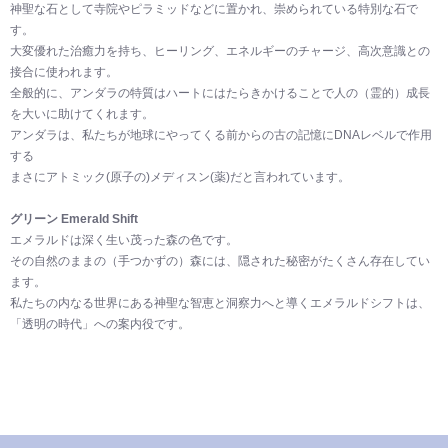
神聖な石として寺院やピラミッドなどに置かれ、崇められている特別な石で
す。
大変優れた治癒力を持ち、ヒーリング、エネルギーのチャージ、高次意識との
接合に使われます。
全般的に、アンダラの特質はハートにはたらきかけることで人の（霊的）成長
を大いに助けてくれます。
アンダラは、私たちが地球にやってくる前からの古の記憶にDNAレベルで作用
する
まさにアトミック(原子の)メディスン(薬)だと言われています。
グリーン Emerald Shift
エメラルドは深く生い茂った森の色です。
その自然のままの（手つかずの）森には、隠された秘密がたくさん存在してい
ます。
私たちの内なる世界にある神聖な智恵と洞察力へと導くエメラルドシフトは、
「透明の時代」への案内役です。