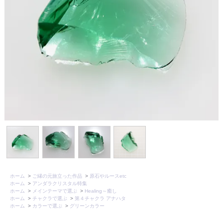
ホーム
>
ご縁の元旅立った作品
>
原石やルースetc
ホーム
>
アンダラクリスタル特集
ホーム
>
メインテーマで選ぶ
>
Healing～癒し
ホーム
>
チャクラで選ぶ
>
第４チャクラ アナハタ
ホーム
>
カラーで選ぶ
>
グリーンカラー