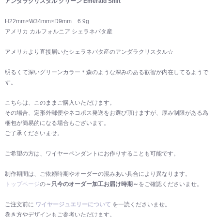
アンダラクリスタル グリーン Emerald Shift
H22mm×W34mm×D9mm 6.9g
アメリカ カルフォルニア シェラネバタ産
アメリカより直接届いたシェラネバタ産のアンダラクリスタル☆
明るくて深いグリーンカラー＊森のような深みのある叡智が内在してるようで
す。
こちらは、このままご購入いただけます。
その場合、定形外郵便やネコポス発送をお選び頂けますが、厚み制限がある為
梱包が簡易的になる場合もございます。
ご了承くださいませ。
ご希望の方は、ワイヤーペンダントにお作りすることも可能です。
制作期間は、ご依頼時期やオーダーの混みあい具合により異なります。
トップページ
の
～只今のオーダー加工お届け時期～
をご確認くださいませ。
ご注文前に
ワイヤージュエリーについて
を一読くださいませ。
巻き方やデザインもご参考いただけます。