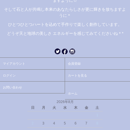
ますように☆
そして石と人が共鳴し本来のあなたらしさが更に輝きを放ちますよ
うに＊
ひとつひとつハートを込めて手作りで楽しく創作しています。
どうぞ天と地球の美しさ エネルギーを感じてみてくださいね＊*
マイアカウント
会員登録
ログイン
カートを見る
お問い合わせ
ホーム
2026年8月
日
月
火
水
木
金
土
1
2
3
4
5
6
7
8