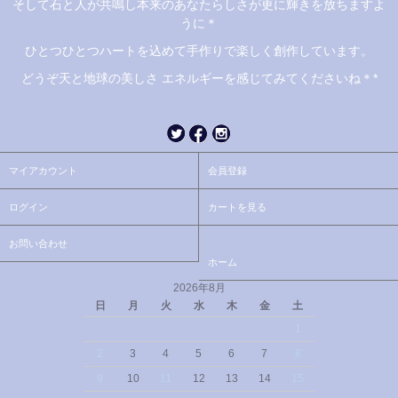
そして石と人が共鳴し本来のあなたらしさが更に輝きを放ちますよ
うに＊
ひとつひとつハートを込めて手作りで楽しく創作しています。
どうぞ天と地球の美しさ エネルギーを感じてみてくださいね＊*
マイアカウント
会員登録
ログイン
カートを見る
お問い合わせ
ホーム
2026年8月
日
月
火
水
木
金
土
1
2
3
4
5
6
7
8
9
10
11
12
13
14
15