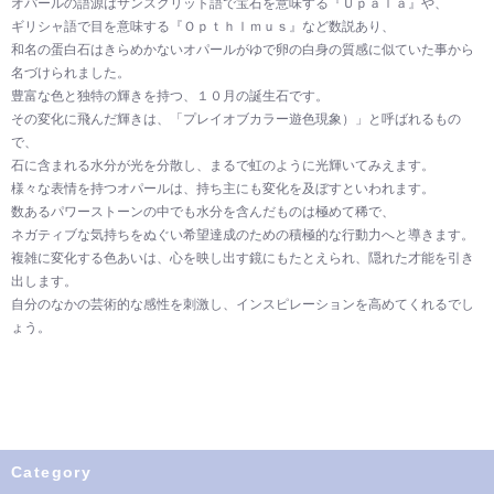
オパールの語源はサンスクリット語で宝石を意味する『Ｕｐａｌａ』や、
ギリシャ語で目を意味する『Ｏｐｔｈｌｍｕｓ』など数説あり、
和名の蛋白石はきらめかないオパールがゆで卵の白身の質感に似ていた事から
名づけられました。
豊富な色と独特の輝きを持つ、１０月の誕生石です。
その変化に飛んだ輝きは、「プレイオブカラー遊色現象）」と呼ばれるもの
で、
石に含まれる水分が光を分散し、まるで虹のように光輝いてみえます。
様々な表情を持つオパールは、持ち主にも変化を及ぼすといわれます。
数あるパワーストーンの中でも水分を含んだものは極めて稀で、
ネガティブな気持ちをぬぐい希望達成のための積極的な行動力へと導きます。
複雑に変化する色あいは、心を映し出す鏡にもたとえられ、隠れた才能を引き
出します。
自分のなかの芸術的な感性を刺激し、インスピレーションを高めてくれるでし
ょう。
Category