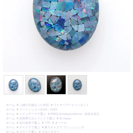
ホーム
>
ご縁の元旅立った作品
>
ワイヤーアートペンダント
ホーム
>
ツーソンショー2018～2020
ホーム
>
メインテーマで選ぶ
>
FREE＆Independence～自由＆自立
ホーム
>
自然界のエレメントで選ぶ
>
水 Aqua
ホーム
>
石の名前で選ぶ
>
ア行
>
オパール
ホーム
>
チャクラで選ぶ
>
第５チャクラ ヴィッシュッダ
ホーム
>
カラーで選ぶ
>
ブルーカラー