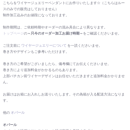
こちらをワイヤージュエリーペンダントにお作りいたします☆（こちらはルー
スのみでの販売はしておりません）
制作加工込みのお値段になっております。
制作期間は、ご依頼時期やオーダーの混み具合により異なります。
トップページ
の
～只今のオーダー加工お届け時期～
をご確認くださいませ。
ご注文前に
ワイヤージュエリーについて
を一読くださいませ。
巻き方やデザインもご参考いただけます。
巻き方のご希望がございましたら、備考欄にてお伝えくださいませ。
巻き方により追加料金がかかるものもあります。
上部バチカン前ワイヤーデザインはお任せいただきますと追加料金かかりませ
ん。
お届けはお箱にお入れしお送りいたします。その為箱が入る配送方法になりま
す。
他の
オパール
オパール