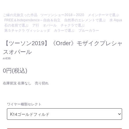
ご縁の元旅立った作品
ツーソンショー2018～2020
メインテーマで選ぶ
FREE＆Independence～自由＆自立
自然界のエレメントで選ぶ
水 Aqua
石の名前で選ぶ
ア行
オパール
チャクラで選ぶ
第５チャクラ ヴィッシュッダ
カラーで選ぶ
ブルーカラー
【ツーソン2019】《Order》モザイクプレシャ
スオパール
rt-836
0円(税込)
在庫状況 在庫なし 売り切れ
ワイヤー種類セレクト