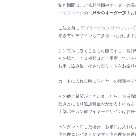
制作期間は、ご依頼時期やオーダーの混
トップページ
の
～只今のオーダー加工お
ご注文前に
ワイヤージュエリーについて
巻き方やデザインもご参考いただけます
シンプルに巻くことも可能ですし、装飾
その場合、４０種類ほどご用意している
お申し込み後、小さな石リストをお送り
カートに入れる時にワイヤーの種類やデ
その他ご希望がございましたら、備考欄
巻き方により追加料金がかかるものもあ
上部バチカン前ワイヤーデザインはお任
ペンダントにした場合、お箱にお入れし
宅急便コンパクトかヤマト宅急便をお選