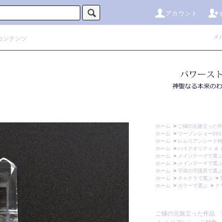
アカウント
メ
コンテンツ
ホーム
>
ご縁の元旅立った
ホーム
>
ツーソンショー2018
ホーム
>
レムリアンシード
ホーム
>
ハイクオリティ ＆ 
ホーム
>
メインテーマで選
ホーム
>
メインテーマで選
ホーム
>
宇宙の守護星で選
ホーム
>
チャクラで選ぶ
>
ホーム
>
カラーで選ぶ
>
ク
ご縁の元旅立った作品