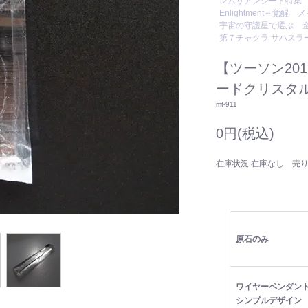
レムリアンシード特集
Enlightment～覚醒
メ
宇宙の守護星で選ぶ
第７チャクラ サハスラ
【ツーソン20
ードクリスタル
mt-911
0円(税込)
在庫状況 在庫なし 売
原石のみ
ワイヤーペンダント
シンプルデザイン