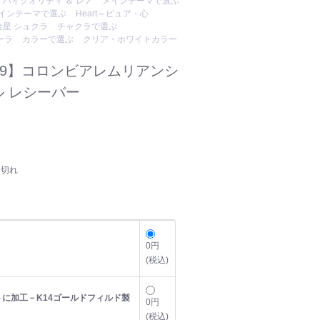
ハイクオリティ ＆ レア
メインテーマで選ぶ
インテーマで選ぶ
Heart～ピュア・心
金星 シュクラ
チャクラで選ぶ
ーラ
カラーで選ぶ
クリア・ホワイトカラー
19】コロンビアレムリアンシ
 レシーバー
り切れ
0円
(税込)
に加工－K14ゴールドフィルド製
0円
(税込)