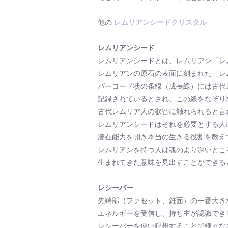
他の
レムリアンシードクリスタル
レムリアンシード
レムリアンシードとは、レムリアン「レ
レムリアンの原石の表面に刻まれた「レ
バーコード状の条線（成長線）には古代
記録されているとされ、この線をなぞり
古代レムリア人の叡智に触れられると言
レムリアンシードはそれを必要とする人
潜在能力を開き本当の生きる役割を教え
レムリアンを持つ人は魂のより深いとこ
生まれてきた意味を見出すことができる
レシーバー
先端部（ファセット、錐面）の一番大き
エネルギーを受信し、持ち主が認識でき
レシーバーを使い瞑想することで様々な