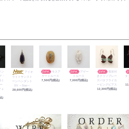
リン
モスア
アゲー
母岩付
アイオ
デ・
ゲートルース
トルース
きクリソプレー
タ
ライトサンスト
晶ミ
7,500円(税込)
7,000円(税込)
ズバタフライカ
ーンペンダント
ー
ービングピアス
11
SV ～Star～
クォ
12,300円(税込)
28,600円(税込)
込)