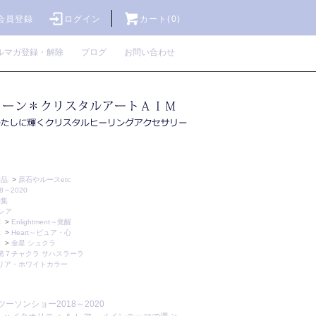
会員登録
ログイン
カート(0)
ルマガ登録・解除
ブログ
お問い合わせ
作品
>
原石やルースetc
～2020
特集
レア
ぶ
>
Enlightment～覚醒
ぶ
>
Heart～ピュア・心
ぶ
>
金星 シュクラ
第７チャクラ サハスラーラ
リア・ホワイトカラー
ツーソンショー2018～2020