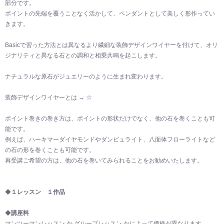
部分です。
ポイントの先端を覆うことなく活かして、ペンダントとして美しく形作ってい
きます。
Basicで習った方法とは異なるより繊細な装飾デザインワイヤーを付けて、オリ
ジナリティと異なる石との調和と相乗共鳴を起こします。
ナチュラルな原石がジュエリーのように生まれ変わります。
装飾デザインワイヤーとは →
☆
ポイント巻きの巻き方は、ポイントの形状だけでなく、他の石を巻くことも可
能です。
例えば、ハーキマーダイヤモンドやダンビュライト、八面体フローライトなど
の石の形を巻くことも可能です。
再受講ご希望の方は、他の石を巻いてみられることをお勧めいたします。
◆
１レッスン １作品
◆
講座料
マンツーマンレッスン か グループレッスン かによって価格が異なります。