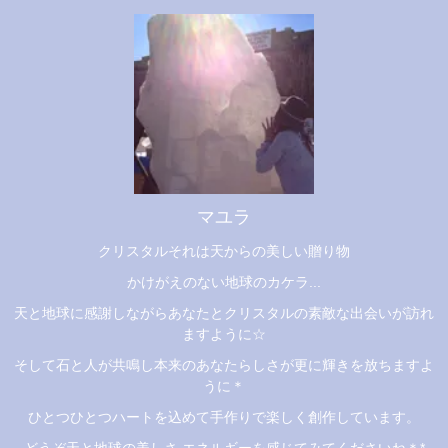
マユラ
クリスタルそれは天からの美しい贈り物
かけがえのない地球のカケラ...
天と地球に感謝しながらあなたとクリスタルの素敵な出会いが訪れ
ますように☆
そして石と人が共鳴し本来のあなたらしさが更に輝きを放ちますよ
うに＊
ひとつひとつハートを込めて手作りで楽しく創作しています。
どうぞ天と地球の美しさ エネルギーを感じてみてくださいね＊*