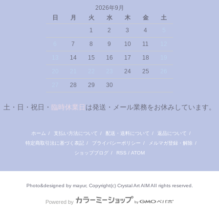
2026年9月
日
月
火
水
木
金
土
1
2
3
4
5
6
7
8
9
10
11
12
13
14
15
16
17
18
19
20
21
22
23
24
25
26
27
28
29
30
土・日・祝日・
臨時休業日
は発送・メール業務をお休みしています。
ホーム
/
支払い方法について
/
配送・送料について
/
返品について
/
特定商取引法に基づく表記
/
プライバシーポリシー
/
メルマガ登録・解除
/
ショップブログ
/
RSS
/
ATOM
Photo&designed by mayur, Copyright(c) Crystal Art AIM AII rights reserved.
Powered by