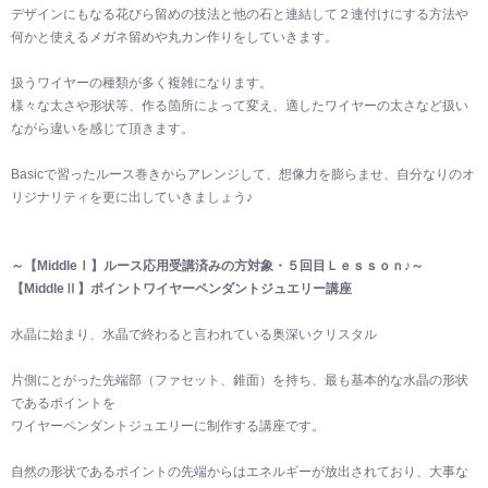
デザインにもなる花びら留めの技法と他の石と連結して２連付けにする方法や
何かと使えるメガネ留めや丸カン作りをしていきます。
扱うワイヤーの種類が多く複雑になります。
様々な太さや形状等、作る箇所によって変え、適したワイヤーの太さなど扱い
ながら違いを感じて頂きます。
Basicで習ったルース巻きからアレンジして、想像力を膨らませ、自分なりのオ
リジナリティを更に出していきましょう♪
～【MiddleⅠ】ルース応用受講済みの方対象・５回目Ｌｅｓｓｏｎ♪～
【MiddleⅡ】ポイントワイヤーペンダントジュエリー講座
水晶に始まり、水晶で終わると言われている奥深いクリスタル
片側にとがった先端部（ファセット、錐面）を持ち、最も基本的な水晶の形状
であるポイントを
ワイヤーペンダントジュエリーに制作する講座です。
自然の形状であるポイントの先端からはエネルギーが放出されており、大事な