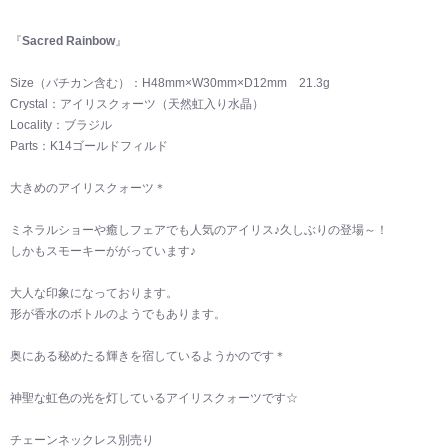
『
Sacred Rainbow
』
Size（バチカン含む）：H48mm×W30mm×D12mm 21.3g
Crystal：アイリスクォーツ（天然虹入り水晶）
Locality：ブラジル
Parts：K14ゴールドフィルド
大きめのアイリスクォーツ＊
ミネラルショーや癒しフェアでも人気のアイリス♪久しぶりの登場～！
しかもスモーキーががっています♪
大人な印象になっております。
形が香水のボトルのようでもあります。
奥にある秘めたる輝きを宿しているようかのです＊
神聖な虹色の光を灯しているアイリスクォーツです☆
チェーンネックレス別売り