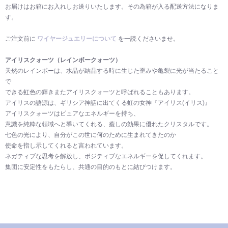
お届けはお箱にお入れしお送りいたします。その為箱が入る配送方法になりま
す。
ご注文前に
ワイヤージュエリーについて
を一読くださいませ。
アイリスクォーツ（レインボークォーツ）
天然のレインボーは、水晶が結晶する時に生じた歪みや亀裂に光が当たること
で
できる虹色の輝きまたアイリスクォーツと呼ばれることもあります。
アイリスの語源は、ギリシア神話に出てくる虹の女神『アイリス(イリス)』
アイリスクォーツはピュアなエネルギーを持ち、
意識を純粋な領域へと導いてくれる、癒しの効果に優れたクリスタルです。
七色の光により、自分がこの世に何のために生まれてきたのか
使命を指し示してくれると言われています。
ネガティブな思考を解放し、ポジティブなエネルギーを促してくれます。
集団に安定性をもたらし、共通の目的のもとに結びつけます。