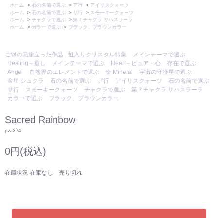
ホーム
>
石の名前で選ぶ
>
ア行
>
アイリスクォーツ
ホーム
>
石の名前で選ぶ
>
サ行
>
スモーキークォーツ
ホーム
>
チャクラで選ぶ
>
第７チャクラ サハスラーラ
ホーム
>
カラーで選ぶ
>
ブラック、ブラウンカラー
ご縁の元旅立った作品
虹入りクリスタル特集
メインテーマで選ぶ
Healing～癒し
メインテーマで選ぶ
Heart～ピュア・心
存在で選ぶ
Angel
自然界のエレメントで選ぶ
金 Mineral
宇宙の守護星で選ぶ
金星 シュクラ
石の名前で選ぶ
ア行
アイリスクォーツ
石の名前で選ぶ
サ行
スモーキークォーツ
チャクラで選ぶ
第７チャクラ サハスラーラ
カラーで選ぶ
ブラック、ブラウンカラー
Sacred Rainbow
pw-374
0円(税込)
在庫状況 在庫なし 売り切れ