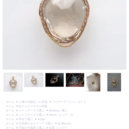
ホーム
>
ご縁の元旅立った作品
>
ワイヤーアートペンダント
ホーム
>
虹入りクリスタル特集
ホーム
>
メインテーマで選ぶ
>
Healing～癒し
ホーム
>
メインテーマで選ぶ
>
Heart～ピュア・心
ホーム
>
存在で選ぶ
>
Angel
ホーム
>
自然界のエレメントで選ぶ
>
金 Mineral
ホーム
>
宇宙の守護星で選ぶ
>
金星 シュクラ