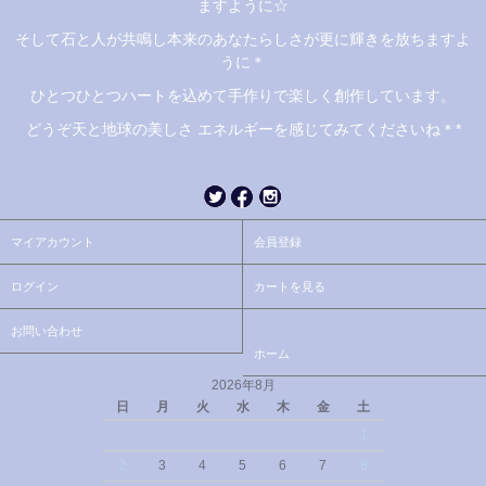
ますように☆
そして石と人が共鳴し本来のあなたらしさが更に輝きを放ちますよ
うに＊
ひとつひとつハートを込めて手作りで楽しく創作しています。
どうぞ天と地球の美しさ エネルギーを感じてみてくださいね＊*
マイアカウント
会員登録
ログイン
カートを見る
お問い合わせ
ホーム
2026年8月
日
月
火
水
木
金
土
1
2
3
4
5
6
7
8