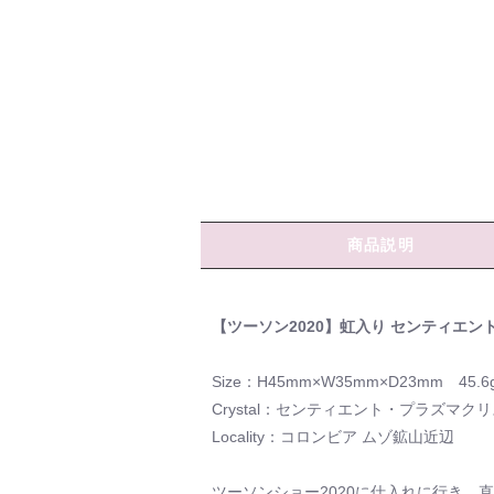
商品説明
【ツーソン2020】虹入り センティエン
Size：H45mm×W35mm×D23mm 45.6
Crystal：センティエント・プラズマ
Locality：コロンビア ムゾ鉱山近辺
ツーソンショー2020に仕入れに行き、