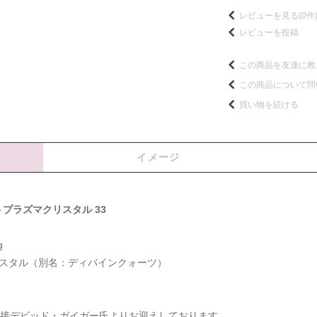
レビューを見る(0件
レビューを投稿
この商品を友達に教
この商品について問
買い物を続ける
イメージ
トプラズマクリスタル 33
g
クリスタル（別名：ディバインクォーツ）
直接デビッド・ガイガー氏よりお迎えしております。