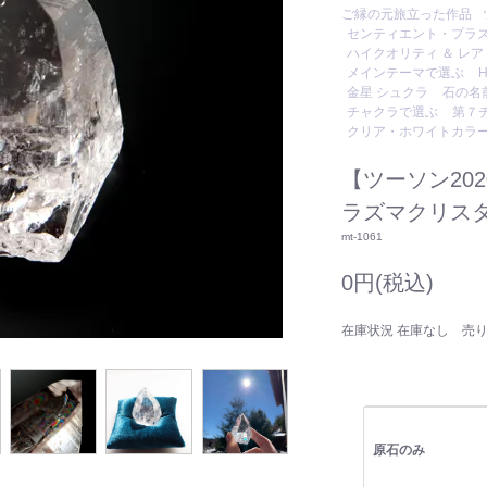
ご縁の元旅立った作品
センティエント・プラ
ハイクオリティ ＆ レア
メインテーマで選ぶ
金星 シュクラ
石の名
チャクラで選ぶ
第７
クリア・ホワイトカラ
【ツーソン20
ラズマクリスタ
mt-1061
0円(税込)
在庫状況 在庫なし 売
原石のみ