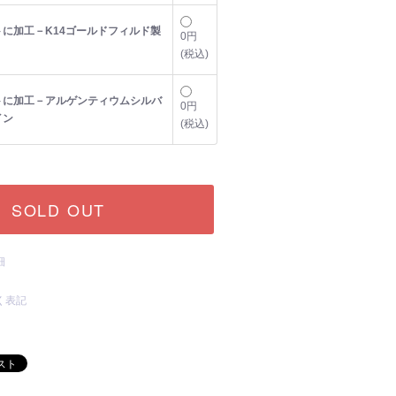
に加工－K14ゴールドフィルド製
0円
(税込)
トに加工－アルゲンティウムシルバ
0円
イン
(税込)
SOLD OUT
細
く表記