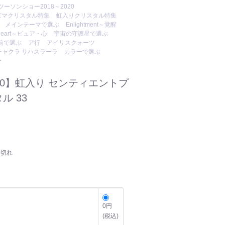
ツーソンショー2018～2020
ズマクリスタル特集
虹入りクリスタル特集
メインテーマで選ぶ
Enlightment～覚醒
Heart～ピュア・心
宇宙の守護星で選ぶ
前で選ぶ
ア行
アイリスクォーツ
チャクラ サハスラーラ
カラーで選ぶ
ー
20】虹入り センティエントプ
ル 33
り切れ
0円
(税込)