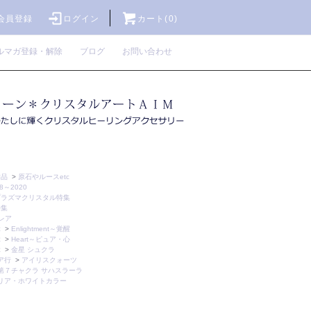
会員登録
ログイン
カート(0)
ルマガ登録・解除
ブログ
お問い合わせ
作品
>
原石やルースetc
～2020
プラズマクリスタル特集
特集
レア
ぶ
>
Enlightment～覚醒
ぶ
>
Heart～ピュア・心
ぶ
>
金星 シュクラ
ア行
>
アイリスクォーツ
第７チャクラ サハスラーラ
リア・ホワイトカラー