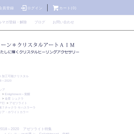
会員登録
ログイン
カート(0)
ルマガ登録・解除
ブログ
お問い合わせ
ト加工可能クリスタル
～2020
レア
ぶ
>
Enlightment～覚醒
ぶ
>
金星 シュクラ
ア行
>
アゼツライト
第７チャクラ サハスラーラ
リア・ホワイトカラー
18～2020
アゼツライト特集