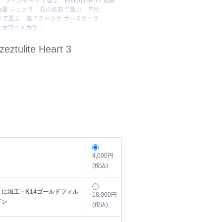
メインテーマで選ぶ
Enlightment～覚醒
金星 シュクラ
石の名前で選ぶ
ア行
ラで選ぶ
第７チャクラ サハスラーラ
・ホワイトカラー
ulite Heart 3
4,000円
(税込)
に加工－K14ゴールドフィル
18,000円
イン
(税込)