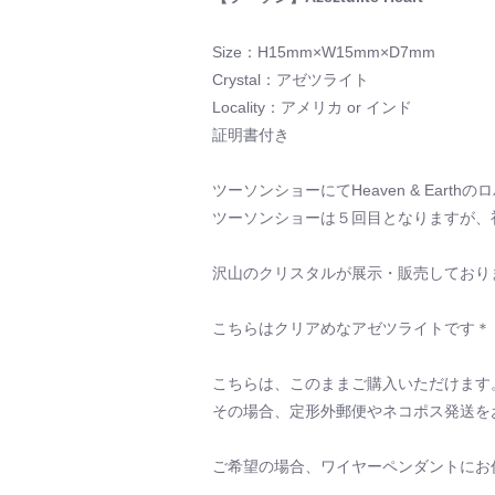
Size：H15mm×W15mm×D7mm
Crystal：アゼツライト
Locality：アメリカ or インド
証明書付き
ツーソンショーにてHeaven & Ear
ツーソンショーは５回目となりますが、
沢山のクリスタルが展示・販売しており
こちらはクリアめなアゼツライトです＊
こちらは、このままご購入いただけます
その場合、定形外郵便やネコポス発送を
ご希望の場合、ワイヤーペンダントにお