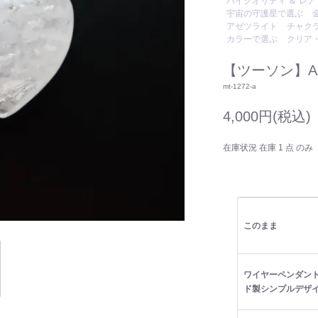
ハイクオリティ ＆ レア
宇宙の守護星で選ぶ
アゼツライト
チャク
カラーで選ぶ
クリア
【ツーソン】Azezt
mt-1272-a
4,000円(税込)
在庫状況 在庫 1 点 のみ
このまま
ワイヤーペンダント
ド製シンプルデザ