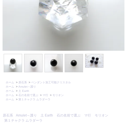
ホーム
>
原石系
>
ペンダント加工可能クリスタル
ホーム
>
Amulet～護り
ホーム
>
土 Earth
ホーム
>
石の名前で選ぶ
>
マ行
>
モリオン
ホーム
>
第１チャクラ ムラダーラ
原石系
Amulet～護り
土 Earth
石の名前で選ぶ
マ行
モリオン
第１チャクラ ムラダーラ