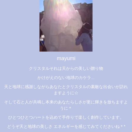
mayumi
クリスタルそれは天からの美しい贈り物
かけがえのない地球のカケラ...
天と地球に感謝しながらあなたとクリスタルの素敵な出会いが訪れ
ますように☆
そして石と人が共鳴し本来のあなたらしさが更に輝きを放ちますよ
うに＊
ひとつひとつハートを込めて手作りで楽しく創作しています。
どうぞ天と地球の美しさ エネルギーを感じてみてくださいね＊*