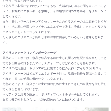
ち合って形成されたものです。
浄化作用に非常にすぐれたパワーをもち、先端があらゆる方面を向いているよ
うに、多方面にエネルギーを放出し、その場や空間のエネルギーをクリーンに
してくれます。
また、石やパワーストーンアクセサリーをこのクラスターの上に乗せておくだ
けで、その石に停滞したマイナスエネルギーを吸収、浄化し、さらにクリアな
エネルギーをチャージしてくれます。
たくさんのクリスタルが調和と平和の中に共存しているという意味もありま
す。
アイリスクォーツ（レインボークォーツ）
天然のレインボーは、水晶が結晶する時に生じた歪みや亀裂に光が当たること
でできる虹色の輝きまたアイリスクォーツと呼ばれることもあります。
アイリスの語源は、ギリシア神話に出てくる虹の女神『アイリス(イリス)』
アイリスクォーツはピュアなエネルギーを持ち、意識を純粋な領域へと導いて
くれる、癒しの効果に優れたクリスタルです。
七色の光により、自分がこの世に何のために生まれてきたのか使命を指し示し
てくれると言われています。
ネガティブな思考を解放し、ポジティブなエネルギーを促してくれます。
集団に安定性をもたらし、共通の目的のもとに結びつけます。