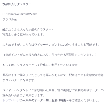
水晶虹入りクラスター
H51mm×W48mm×D22mm
ブラジル産
虹がたくさん入った水晶のクラスター♪
写真より多く虹が入っています。
大きめですが、こちらはワイヤーペンダントにお作りすることも可能です。
（※ポイントが１本後ろ向きにあり、引っかかる可能性もございます。）
もしくは、クラスターとして浄化にご利用くださいませ☆
原石のままご購入頂いたとしても厚みがあるので、配送はヤマト宅急便か宅急
便コンパクトになります。
ワイヤーペンダントにご依頼頂いた場合、制作期間はご依頼時期やオーダーの
混みあい具合により異なります。
トップページ
の
～只今のオーダー加工お届け時期～
をご確認くださいませ。