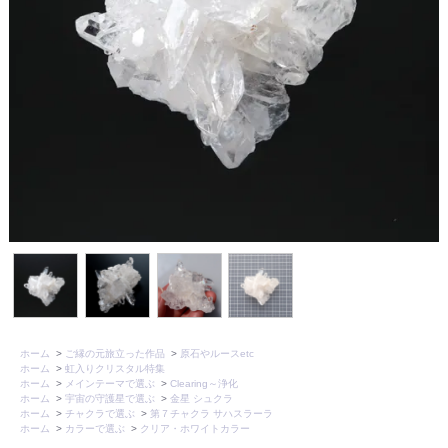
ホーム
>
ご縁の元旅立った作品
>
原石やルースetc
ホーム
>
虹入りクリスタル特集
ホーム
>
メインテーマで選ぶ
>
Clearing～浄化
ホーム
>
宇宙の守護星で選ぶ
>
金星 シュクラ
ホーム
>
チャクラで選ぶ
>
第７チャクラ サハスラーラ
ホーム
>
カラーで選ぶ
>
クリア・ホワイトカラー