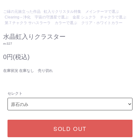
ご縁の元旅立った作品
虹入りクリスタル特集
メインテーマで選ぶ
Clearing～浄化
宇宙の守護星で選ぶ
金星 シュクラ
チャクラで選ぶ
第７チャクラ サハスラーラ
カラーで選ぶ
クリア・ホワイトカラー
水晶虹入りクラスター
m-327
0円(税込)
在庫状況 在庫なし 売り切れ
セレクト
SOLD OUT