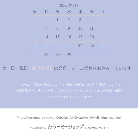
2026年9月
日
月
火
水
木
金
土
1
2
3
4
5
6
7
8
9
10
11
12
13
14
15
16
17
18
19
20
21
22
23
24
25
26
27
28
29
30
土・日・祝日・
臨時休業日
は発送・メール業務をお休みしています。
ホーム
/
支払い方法について
/
配送・送料について
/
返品について
/
特定商取引法に基づく表記
/
プライバシーポリシー
/
メルマガ登録・解除
/
ショップブログ
/
RSS
/
ATOM
Photo&designed by mayur, Copyright(c) Crystal Art AIM AII rights reserved.
Powered by