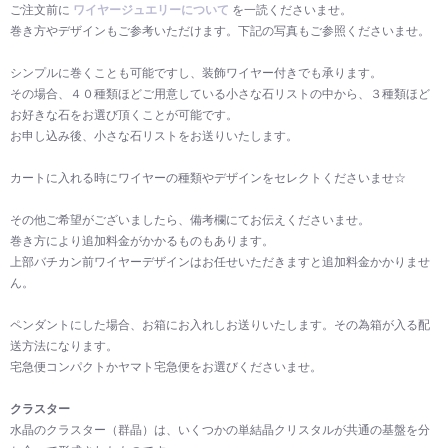
ご注文前に
ワイヤージュエリーについて
を一読くださいませ。
巻き方やデザインもご参考いただけます。下記の写真もご参照くださいませ。
シンプルに巻くことも可能ですし、装飾ワイヤー付きでも承ります。
その場合、４０種類ほどご用意している小さな石リストの中から、３種類ほど
お好きな石をお選び頂くことが可能です。
お申し込み後、小さな石リストをお送りいたします。
カートに入れる時にワイヤーの種類やデザインをセレクトくださいませ☆
その他ご希望がございましたら、備考欄にてお伝えくださいませ。
巻き方により追加料金がかかるものもあります。
上部バチカン前ワイヤーデザインはお任せいただきますと追加料金かかりませ
ん。
ペンダントにした場合、お箱にお入れしお送りいたします。その為箱が入る配
送方法になります。
宅急便コンパクトかヤマト宅急便をお選びくださいませ。
クラスター
水晶のクラスター（群晶）は、いくつかの単結晶クリスタルが共通の基盤を分