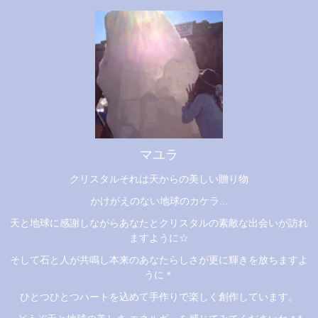
マユラ
クリスタルそれは天からの美しい贈り物
かけがえのない地球のカケラ...
天と地球に感謝しながらあなたとクリスタルの素敵な出会いが訪れ
ますように☆
そして石と人が共鳴し本来のあなたらしさが更に輝きを放ちますよ
うに＊
ひとつひとつハートを込めて手作りで楽しく創作しています。