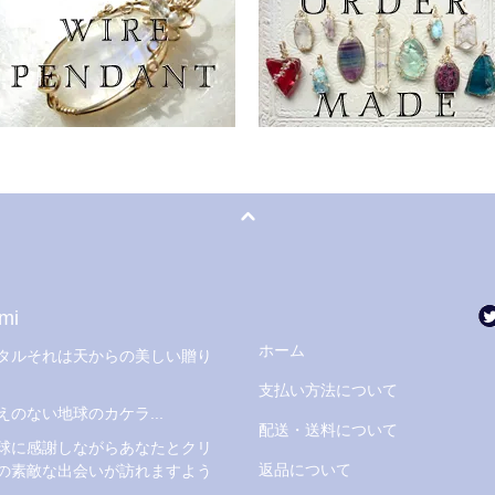
mi
ホーム
タルそれは天からの美しい贈り
支払い方法について
えのない地球のカケラ...
配送・送料について
球に感謝しながらあなたとクリ
返品について
の素敵な出会いが訪れますよう