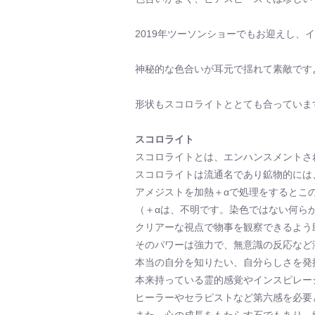
2019年ツーソンショーでもお迎えし、
神秘的な色合いが耳元で揺れて素敵です
形状もスコロライトととても合っていま
スコロライト
スコロライトとは、エンハンスメントさ
スコロライトは流通名であり鉱物的には
アメジストを加熱＋αで処理をするとこ
（＋αは、不明です。染色ではない何ら
クリアーな視点で物事を観察できるよう
そのパワーは強力で、無意識の反応など
本当の自分を知りたい、自分らしさを発
本来持っている霊的感覚やインスピレー
ヒーラーやセラピストなど第六感を必要