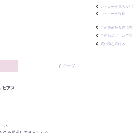
レビューを見る(0件
レビューを投稿
この商品を友達に教
この商品について問
買い物を続ける
イメージ
ス ピアス
m
ピース
ものを厳選してきました☆