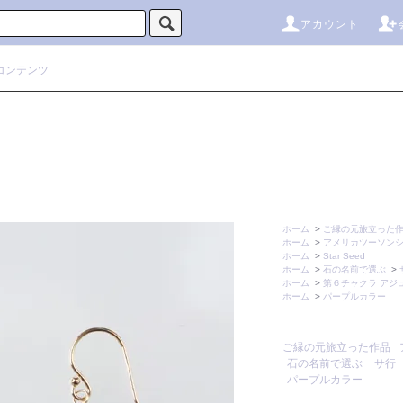
アカウント
コンテンツ
ホーム
>
ご縁の元旅立った
ホーム
>
アメリカツーソン
ホーム
>
Star Seed
ホーム
>
石の名前で選ぶ
>
ホーム
>
第６チャクラ アジ
ホーム
>
パープルカラー
ご縁の元旅立った作品
石の名前で選ぶ
サ行
パープルカラー