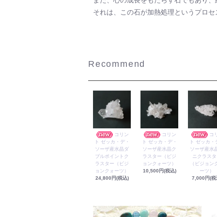
また、心の成長をもたらす石でもあり、
それは、この石が加熱処理というプロセ
Recommend
コリン
コリン
コ
ト ゼッカ・デ・
ト ゼッカ・デ・
ト ゼッカ・
ソーザ産水晶ダ
ソーザ産水晶ク
ソーザ産水
ブルポイントク
ラスター（ビジ
ニクラスタ
ラスター（ビジ
ョンクォーツ）
（ビジョン
ョンクォーツ）
10,500円(税込)
ーツ）
24,800円(税込)
7,000円(税