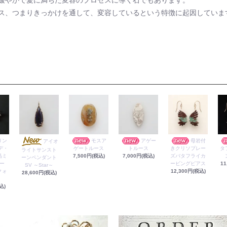
緩やかで愛に満ちた変容のプロセスに導く石でもあります。
ス、つまりきっかけを通して、変容しているという特徴に起因していま
リン
モスア
アゲー
母岩付
アイオ
デ・
ゲートルース
トルース
きクリソプレー
タ
ライトサンスト
晶ミ
7,500円(税込)
7,000円(税込)
ズバタフライカ
ーンペンダント
ー
ービングピアス
11
SV ～Star～
クォ
12,300円(税込)
28,600円(税込)
込)