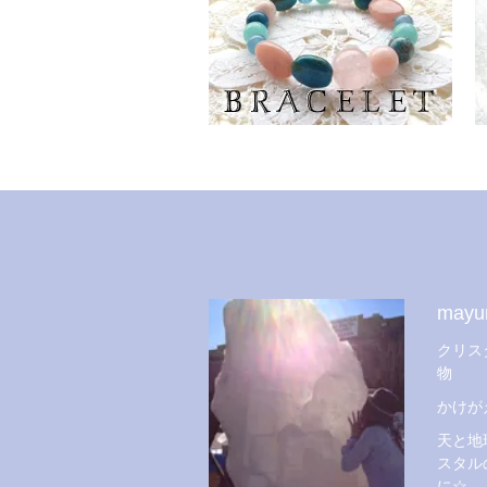
mayu
クリス
物
かけが
天と地
スタル
に☆