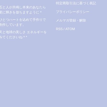
特定商取引法に基づく表記
石と人が共鳴し本来のあなたら
プライバシーポリシー
更に輝きを放ちますように＊
ひとつハートを込めて手作りで
メルマガ登録・解除
創作しています。
RSS
/
ATOM
天と地球の美しさ エネルギーを
みてくださいね＊*