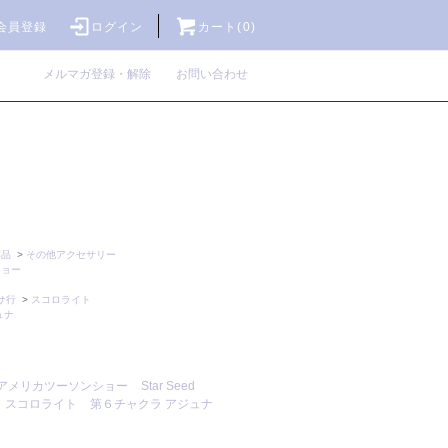
会員登録
ログイン
カート(0)
メルマガ登録・解除
お問い合わせ
作品
>
その他アクセサリー
ショー
サ行
>
スコロライト
ュナ
アメリカツーソンショー
Star Seed
スコロライト
第６チャクラ アジュナ