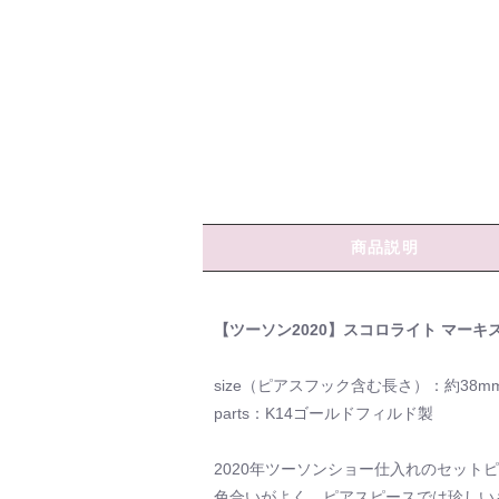
商品説明
【ツーソン2020】スコロライト マーキ
size（ピアスフック含む長さ）：約38m
parts：K14ゴールドフィルド製
2020年ツーソンショー仕入れのセット
色合いがよく、ピアスピースでは珍しい