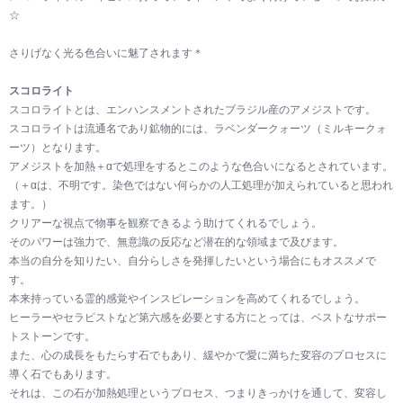
☆
さりげなく光る色合いに魅了されます＊
スコロライト
スコロライトとは、エンハンスメントされたブラジル産のアメジストです。
スコロライトは流通名であり鉱物的には、ラベンダークォーツ（ミルキークォ
ーツ）となります。
アメジストを加熱＋αで処理をするとこのような色合いになるとされています。
（＋αは、不明です。染色ではない何らかの人工処理が加えられていると思われ
ます。）
クリアーな視点で物事を観察できるよう助けてくれるでしょう。
そのパワーは強力で、無意識の反応など潜在的な領域まで及びます。
本当の自分を知りたい、自分らしさを発揮したいという場合にもオススメで
す。
本来持っている霊的感覚やインスピレーションを高めてくれるでしょう。
ヒーラーやセラピストなど第六感を必要とする方にとっては、ベストなサポー
トストーンです。
また、心の成長をもたらす石でもあり、緩やかで愛に満ちた変容のプロセスに
導く石でもあります。
それは、この石が加熱処理というプロセス、つまりきっかけを通して、変容し