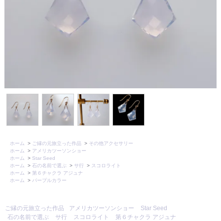
ホーム
>
ご縁の元旅立った作品
>
その他アクセサリー
ホーム
>
アメリカツーソンショー
ホーム
>
Star Seed
ホーム
>
石の名前で選ぶ
>
サ行
>
スコロライト
ホーム
>
第６チャクラ アジュナ
ホーム
>
パープルカラー
ご縁の元旅立った作品
アメリカツーソンショー
Star Seed
石の名前で選ぶ
サ行
スコロライト
第６チャクラ アジュナ