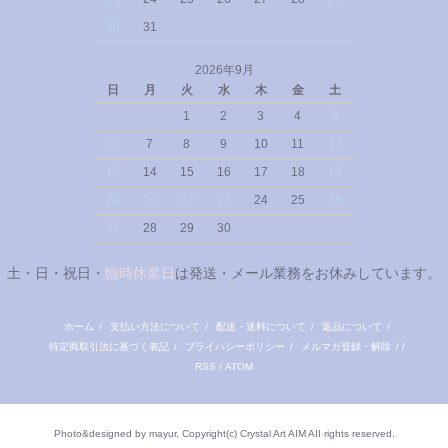
30
31
2026年9月
日
月
火
水
木
金
土
1
2
3
4
5
6
7
8
9
10
11
12
13
14
15
16
17
18
19
20
21
22
23
24
25
26
27
28
29
30
土・日・祝日・
臨時休業日
は発送・メール業務をお休みしています。
ホーム
/
支払い方法について
/
配送・送料について
/
返品について
/
特定商取引法に基づく表記
/
プライバシーポリシー
/
メルマガ登録・解除
/ /
RSS
/
ATOM
Photo&designed by mayur, Copyright(c) Crystal Art AIM AII rights reserved.