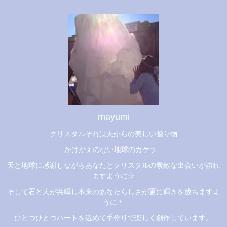
mayumi
クリスタルそれは天からの美しい贈り物
かけがえのない地球のカケラ...
天と地球に感謝しながらあなたとクリスタルの素敵な出会いが訪れ
ますように☆
そして石と人が共鳴し本来のあなたらしさが更に輝きを放ちますよ
うに＊
ひとつひとつハートを込めて手作りで楽しく創作しています。