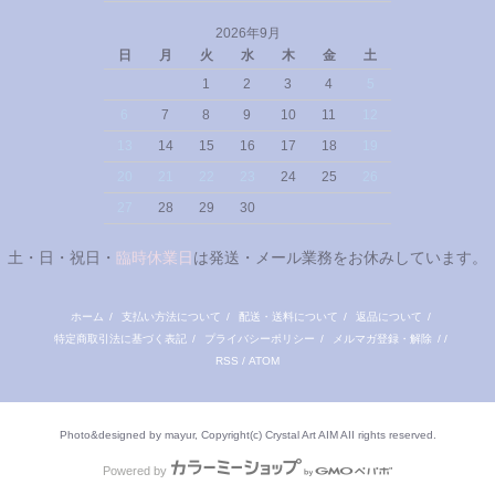
2026年9月
日
月
火
水
木
金
土
1
2
3
4
5
6
7
8
9
10
11
12
13
14
15
16
17
18
19
20
21
22
23
24
25
26
27
28
29
30
土・日・祝日・
臨時休業日
は発送・メール業務をお休みしています。
ホーム
/
支払い方法について
/
配送・送料について
/
返品について
/
特定商取引法に基づく表記
/
プライバシーポリシー
/
メルマガ登録・解除
/ /
RSS
/
ATOM
Photo&designed by mayur, Copyright(c) Crystal Art AIM AII rights reserved.
Powered by