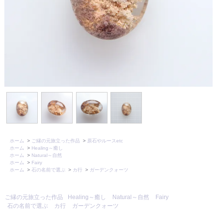
ホーム
>
ご縁の元旅立った作品
>
原石やルースetc
ホーム
>
Healing～癒し
ホーム
>
Natural～自然
ホーム
>
Fairy
ホーム
>
石の名前で選ぶ
>
カ行
>
ガーデンクォーツ
ご縁の元旅立った作品
Healing～癒し
Natural～自然
Fairy
石の名前で選ぶ
カ行
ガーデンクォーツ