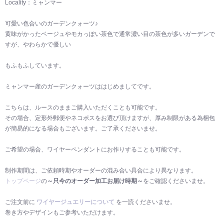
Locality：ミャンマー
可愛い色合いのガーデンクォーツ♪
黄味がかったベージュやモカっぽい茶色で通常濃い目の茶色が多いガーデンで
すが、やわらかで優しい
もふもふしています。
ミャンマー産のガーデンクォーツははじめましてです。
こちらは、ルースのままご購入いただくことも可能です。
その場合、定形外郵便やネコポスをお選び頂けますが、厚み制限がある為梱包
が簡易的になる場合もございます。ご了承くださいませ。
ご希望の場合、ワイヤーペンダントにお作りすることも可能です。
制作期間は、ご依頼時期やオーダーの混み合い具合により異なります。
トップページ
の
～只今のオーダー加工お届け時期～
をご確認くださいませ。
ご注文前に
ワイヤージュエリーについて
を一読くださいませ。
巻き方やデザインもご参考いただけます。