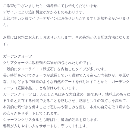
ご希望がございましたら、備考欄にてお伝えくださいませ。
デザインにより追加料金がかかるものもあります。
上部バチカン前ワイヤーデザインはお任せいただきますと追加料金かかりませ
ん。
お届けはお箱にお入れしお送りいたします。その為箱が入る配送方法になりま
す。
ガーデンクォーツ
クリアクォーツに数種類の鉱物が内包されたものです。
一般的にクローライト（緑泥石）を内包したタイプが多いです。
長い時間をかけてクォーツが成長していく過程で入り込んだ内包物が、草原や
森、川などまるで庭園のような自然のアートを作り出すことから「ガーデンク
ォーツ（庭園水晶）」と名付けられています。
ガーデンクォーツ は、わたしたちはみな大自然の一部であり、地球上のあらゆ
る生命と共存する仲間であることを感じさせ、感謝と共生の気持ちを高めて、
本質的な気づきを促すことで悲しみや苦しみを癒し、本来の自分を取り戻す心
の安らぎをサポートしてくれます。
シャーマンクリスタルとも呼ばれ、魔術的効果を持ちます。
邪気が入りやすい人をサポートし、守ってくれます。