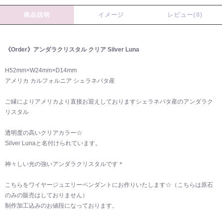
商品説明
イメージ
レビュー(0)
《Order》アンダラクリスタル クリア Silver Luna
H52mm×W24mm×D14mm
アメリカ カルフォルニア シェラネバタ産
ご縁によりアメリカより直接お迎えしておりますシェラネバタ産のアンダラク
リスタル
透明度の高いクリアカラー☆
Silver Lunaと名付けられています。
神々しい光の強いアンダラクリスタルです＊
こちらをワイヤージュエリーペンダントにお作りいたします☆（こちらは原石
のみの販売はしておりません）
制作加工込みのお値段になっております。