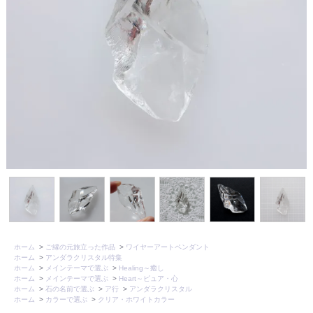
ホーム
>
ご縁の元旅立った作品
>
ワイヤーアートペンダント
ホーム
>
アンダラクリスタル特集
ホーム
>
メインテーマで選ぶ
>
Healing～癒し
ホーム
>
メインテーマで選ぶ
>
Heart～ピュア・心
ホーム
>
石の名前で選ぶ
>
ア行
>
アンダラクリスタル
ホーム
>
カラーで選ぶ
>
クリア・ホワイトカラー