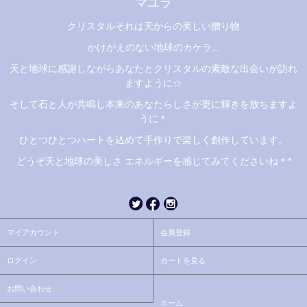
マユラ
クリスタルそれは天からの美しい贈り物
かけがえのない地球のカケラ...
天と地球に感謝しながらあなたとクリスタルの素敵な出会いが訪れ
ますように☆
そして石と人が共鳴し本来のあなたらしさが更に輝きを放ちますよ
うに＊
ひとつひとつハートを込めて手作りで楽しく創作しています。
どうぞ天と地球の美しさ エネルギーを感じてみてくださいね＊*
マイアカウント
会員登録
ログイン
カートを見る
お問い合わせ
ホーム