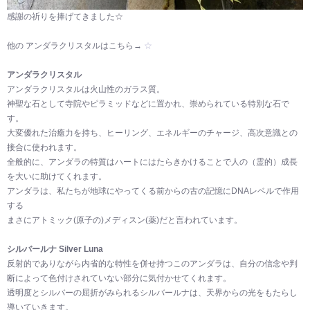
感謝の祈りを捧げてきました☆
他の アンダラクリスタルはこちら→
☆
アンダラクリスタル
アンダラクリスタルは火山性のガラス質。
神聖な石として寺院やピラミッドなどに置かれ、崇められている特別な石で
す。
大変優れた治癒力を持ち、ヒーリング、エネルギーのチャージ、高次意識との
接合に使われます。
全般的に、アンダラの特質はハートにはたらきかけることで人の（霊的）成長
を大いに助けてくれます。
アンダラは、私たちが地球にやってくる前からの古の記憶にDNAレベルで作用
する
まさにアトミック(原子の)メディスン(薬)だと言われています。
シルバールナ Silver Luna
反射的でありながら内省的な特性を併せ持つこのアンダラは、自分の信念や判
断によって色付けされていない部分に気付かせてくれます。
透明度とシルバーの屈折がみられるシルバールナは、天界からの光をもたらし
導いていきます。