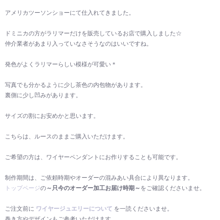
アメリカツーソンショーにて仕入れてきました。
ドミニカの方がラリマーだけを販売しているお店で購入しました☆
仲介業者があまり入っていなさそうなのはいいですね。
発色がよくラリマーらしい模様が可愛い＊
写真でも分かるように少し茶色の内包物があります。
裏側に少し凹みがあります。
サイズの割にお安めかと思います。
こちらは、ルースのままご購入いただけます。
ご希望の方は、ワイヤーペンダントにお作りすることも可能です。
制作期間は、ご依頼時期やオーダーの混みあい具合により異なります。
トップページ
の
～只今のオーダー加工お届け時期～
をご確認くださいませ。
ご注文前に
ワイヤージュエリーについて
を一読くださいませ。
巻き方やデザインもご参考いただけます。