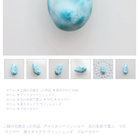
ホーム
>
ご縁の元旅立った作品
>
原石やルースetc
ホーム
>
アメリカツーソンショー
ホーム
>
石の名前で選ぶ
>
ラ行
>
ラリマー
ホーム
>
第５チャクラ ヴィッシュッダ
ホーム
>
ブルーカラー
ご縁の元旅立った作品
アメリカツーソンショー
石の名前で選ぶ
ラ行
ラリマー
第５チャクラ ヴィッシュッダ
ブルーカラー