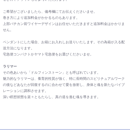
ご希望がございましたら、備考欄にてお伝えくださいませ。
巻き方により追加料金がかかるものもあります。
上部バチカン前ワイヤーデザインはお任せいただきますと追加料金はかかりま
せん。
ペンダントにした場合、お箱にお入れしお送りいたします。その為箱が入る配
送方法になります。
宅急便コンパクトかヤマト宅急便をお選びくださいませ。
ラリマー
その色あいから「ドルフィンストーン」とも呼ばれています。
魅力的なラリマーは、養育的性質が強く、特に長時間のスピリチュアルワーク
の後などあなたが回復するのに合わせて愛を放射し、身体と魂を新たなバイブ
レーションに調和させます。
深い瞑想状態を楽々ともたらし、真の道を進む魂を導きます。