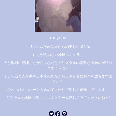
mayumi
クリスタルそれは天からの美しい贈り物
かけがえのない地球のカケラ...
天と地球に感謝しながらあなたとクリスタルの素敵な出会いが訪れ
ますように☆
そして石と人が共鳴し本来のあなたらしさが更に輝きを放ちますよ
うに＊
ひとつひとつハートを込めて手作りで楽しく創作しています。
どうぞ天と地球の美しさ エネルギーを感じてみてくださいね＊*