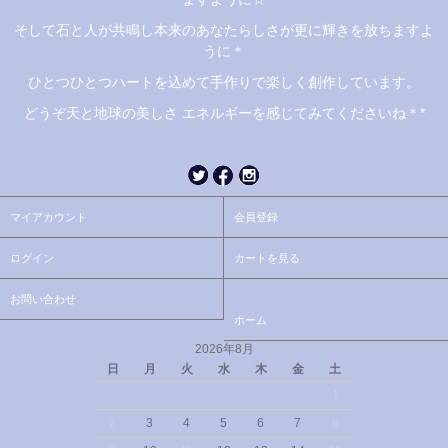
そして石と人が共鳴し本来のあなたらしさが更に輝きを放ちますよ
うに＊
ひとつひとつハートを込めて手作りで楽しく創作しています。
どうぞ天と地球の美しさ エネルギーを感じてみてくださいね＊*
マイアカウント
会員登録
ログイン
カートを見る
お問い合わせ
ホーム
2026年8月
日
月
火
水
木
金
土
1
2
3
4
5
6
7
8