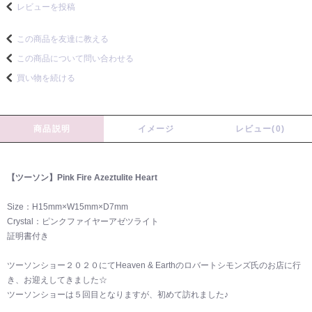
レビューを投稿
この商品を友達に教える
この商品について問い合わせる
買い物を続ける
商品説明
イメージ
レビュー(0)
【ツーソン】Pink Fire Azeztulite Heart
Size：H15mm×W15mm×D7mm
Crystal：ピンクファイヤーアゼツライト
証明書付き
ツーソンショー２０２０にてHeaven & Earthのロバートシモンズ氏のお店に行
き、お迎えしてきました☆
ツーソンショーは５回目となりますが、初めて訪れました♪