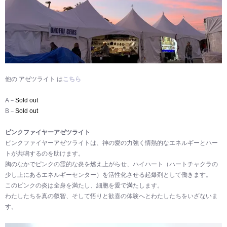
他の アゼツライト は
こちら
A－
Sold out
B－
Sold out
ピンクファイヤーアゼツライト
ピンクファイヤーアゼツライトは、神の愛の力強く情熱的なエネルギーとハー
トが共鳴するのを助けます。
胸のなかでピンクの霊的な炎を燃え上がらせ、ハイハート（ハートチャクラの
少し上にあるエネルギーセンター）を活性化させる起爆剤として働きます。
このピンクの炎は全身を満たし、細胞を愛で満たします。
わたしたちを真の叡智、そして悟りと歓喜の体験へとわたしたちをいざないま
す。