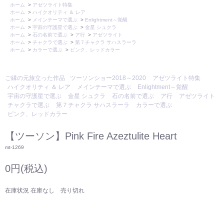
ホーム
>
アゼツライト特集
ホーム
>
ハイクオリティ ＆ レア
ホーム
>
メインテーマで選ぶ
>
Enlightment～覚醒
ホーム
>
宇宙の守護星で選ぶ
>
金星 シュクラ
ホーム
>
石の名前で選ぶ
>
ア行
>
アゼツライト
ホーム
>
チャクラで選ぶ
>
第７チャクラ サハスラーラ
ホーム
>
カラーで選ぶ
>
ピンク、レッドカラー
ご縁の元旅立った作品
ツーソンショー2018～2020
アゼツライト特集
ハイクオリティ ＆ レア
メインテーマで選ぶ
Enlightment～覚醒
宇宙の守護星で選ぶ
金星 シュクラ
石の名前で選ぶ
ア行
アゼツライト
チャクラで選ぶ
第７チャクラ サハスラーラ
カラーで選ぶ
ピンク、レッドカラー
【ツーソン】Pink Fire Azeztulite Heart
mt-1269
0円(税込)
在庫状況 在庫なし 売り切れ