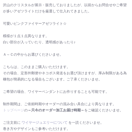
沢山のクリスタルが展示・販売しておりましたが、以前からお問合せやご希望
が多いアゼツライトだけを厳選して仕入れてきました。
可愛いピンクファイヤーアゼツライト☆
模様が１点１点異なります。
白い部分が入っていたり、透明感があったり♪
Ａ～Ｃの中からお選びくださいませ。
こちらは、このままご購入いただけます。
その場合、定形外郵便やネコポス発送をお選び頂けますが、厚み制限がある為
梱包が簡易的になる場合もございます。ご了承くださいませ。
ご希望の場合、ワイヤーペンダントにお作りすることも可能です。
制作期間は、ご依頼時期やオーダーの混み合い具合により異なります。
トップページ
の
～只今のオーダー加工お届け時期～
をご確認くださいませ。
ご注文前に
ワイヤージュエリーについて
を一読くださいませ。
巻き方やデザインもご参考いただけます。