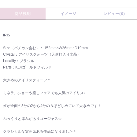
商品説明
イメージ
レビュー(0)
IRIS
Size（バチカン含む）：H52mm×W26mm×D19mm
Crystal：アイリスクォーツ（天然虹入り水晶）
Locality：ブラジル
Parts：K14ゴールドフィルド
大きめのアイリスクォーツ＊
ミネラルショーや癒しフェアでも人気のアイリス♪
虹が全面の3分の2から4分の３ほどしめていて大きめです！
ぷっくりと厚みがありゴージャス☆
クラシカルな雰囲気ある作品になりました＊