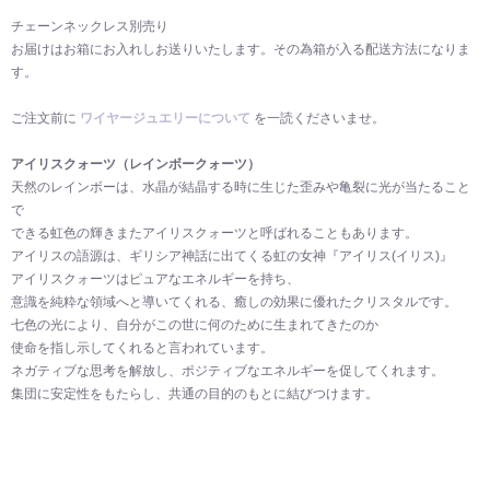
チェーンネックレス別売り
お届けはお箱にお入れしお送りいたします。その為箱が入る配送方法になりま
す。
ご注文前に
ワイヤージュエリーについて
を一読くださいませ。
アイリスクォーツ（レインボークォーツ）
天然のレインボーは、水晶が結晶する時に生じた歪みや亀裂に光が当たること
で
できる虹色の輝きまたアイリスクォーツと呼ばれることもあります。
アイリスの語源は、ギリシア神話に出てくる虹の女神『アイリス(イリス)』
アイリスクォーツはピュアなエネルギーを持ち、
意識を純粋な領域へと導いてくれる、癒しの効果に優れたクリスタルです。
七色の光により、自分がこの世に何のために生まれてきたのか
使命を指し示してくれると言われています。
ネガティブな思考を解放し、ポジティブなエネルギーを促してくれます。
集団に安定性をもたらし、共通の目的のもとに結びつけます。