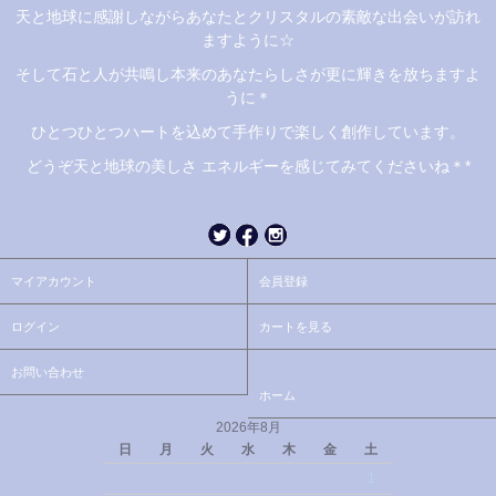
天と地球に感謝しながらあなたとクリスタルの素敵な出会いが訪れ
ますように☆
そして石と人が共鳴し本来のあなたらしさが更に輝きを放ちますよ
うに＊
ひとつひとつハートを込めて手作りで楽しく創作しています。
どうぞ天と地球の美しさ エネルギーを感じてみてくださいね＊*
マイアカウント
会員登録
ログイン
カートを見る
お問い合わせ
ホーム
2026年8月
日
月
火
水
木
金
土
1