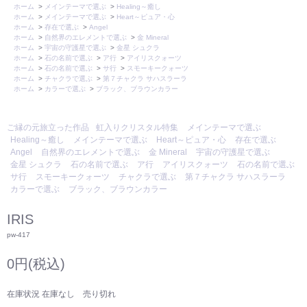
ホーム
>
メインテーマで選ぶ
>
Healing～癒し
ホーム
>
メインテーマで選ぶ
>
Heart～ピュア・心
ホーム
>
存在で選ぶ
>
Angel
ホーム
>
自然界のエレメントで選ぶ
>
金 Mineral
ホーム
>
宇宙の守護星で選ぶ
>
金星 シュクラ
ホーム
>
石の名前で選ぶ
>
ア行
>
アイリスクォーツ
ホーム
>
石の名前で選ぶ
>
サ行
>
スモーキークォーツ
ホーム
>
チャクラで選ぶ
>
第７チャクラ サハスラーラ
ホーム
>
カラーで選ぶ
>
ブラック、ブラウンカラー
ご縁の元旅立った作品
虹入りクリスタル特集
メインテーマで選ぶ
Healing～癒し
メインテーマで選ぶ
Heart～ピュア・心
存在で選ぶ
Angel
自然界のエレメントで選ぶ
金 Mineral
宇宙の守護星で選ぶ
金星 シュクラ
石の名前で選ぶ
ア行
アイリスクォーツ
石の名前で選ぶ
サ行
スモーキークォーツ
チャクラで選ぶ
第７チャクラ サハスラーラ
カラーで選ぶ
ブラック、ブラウンカラー
IRIS
pw-417
0円(税込)
在庫状況 在庫なし 売り切れ