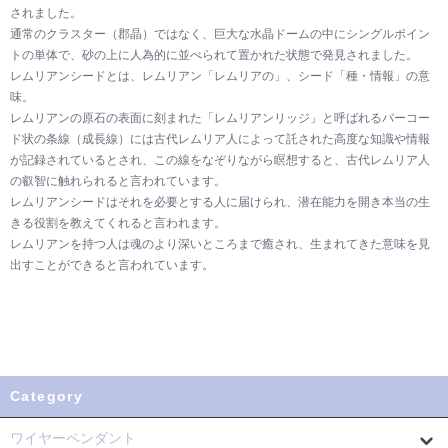
されました。
通常のクラスター（郡晶）ではなく、巨大な水晶ドームの中にシングルポイン
トの単体で、砂の上に人為的に並べられて置かれた状態で発見されました。
レムリアンシードとは、レムリアン「レムリアの」、シード「種・情報」の意
味。
レムリアンの原石の表面に刻まれた「レムリアンリッジ」と呼ばれるバーコー
ド状の条線（成長線）には古代レムリア人によって託された高度な知識や情報
が記録されているとされ、この線をなぞりながら瞑想すると、古代レムリア人
の叡智に触れられると言われています。
レムリアンシードはそれを必要とする人に届けられ、潜在能力を開き本当の生
きる役割を教えてくれると言われます。
レムリアンを持つ人は魂のより深いところまで癒され、生まれてきた意味を見
出すことができると言われています。
Category
ワイヤーペンダント