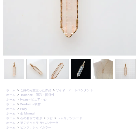
ホーム
>
ご縁の元旅立った作品
>
ワイヤーアートペンダント
ホーム
>
Balance～調和・関係性
ホーム
>
Heart～ピュア・心
ホーム
>
Wisdom～叡智
ホーム
>
Fairy
ホーム
>
金 Mineral
ホーム
>
石の名前で選ぶ
>
ラ行
>
レムリアンシード
ホーム
>
第７チャクラ サハスラーラ
ホーム
>
ピンク、レッドカラー