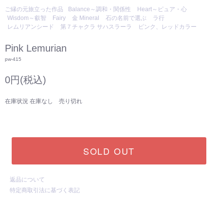
ご縁の元旅立った作品
Balance～調和・関係性
Heart～ピュア・心
Wisdom～叡智
Fairy
金 Mineral
石の名前で選ぶ
ラ行
レムリアンシード
第７チャクラ サハスラーラ
ピンク、レッドカラー
Pink Lemurian
pw-415
0円(税込)
在庫状況 在庫なし 売り切れ
SOLD OUT
返品について
特定商取引法に基づく表記