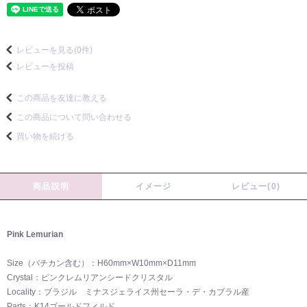
レビューを見る(0件)
レビューを投稿
この商品を友達に教える
この商品について問い合わせる
買い物を続ける
商品説明
イメージ
レビュー(0)
Pink Lemurian
Size（バチカン含む）：H60mm×W10mm×D11mm
Crystal：ピンクレムリアンシードクリスタル
Locality：ブラジル ミナスジェライス州セーラ・デ・カブラル産
Parts：K14ゴールドフィルド