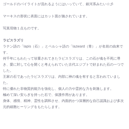
ゴールドのパイライトが流れるようにはいっていて、銀河系みたい☆彡
マーキスの形状に表面にはカット面が施されています。
写真現物１点ものです。
ラピスラズリ
ラテン語の「lapis（石）」とペルシャ語の「lazward（青）」が名前の由来で
す。
何千年にもわたって珍重されてきたラピスラズリは、この石が魂を不死に導
き、愛に対して心を開くと考えられていた古代エジプトで好まれた石の一つで
した。
王家の石であったラピスラズリは、内部に神の魂を有すると言われていまし
た。
特に優れた非物質的能力を強化し、個人の力や霊的な力を刺激します。
極めて深い安らぎを持った石で、保護作用があります。
身体、感情、精神、霊性を調和させ、内面的かつ深層的な自己認識および多次
元的細胞ヒーリングをもたらします。