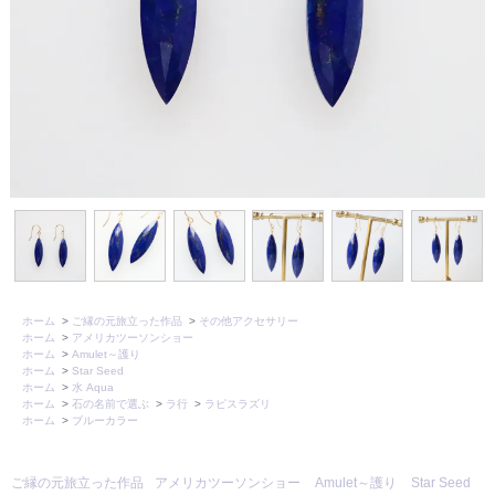
ホーム
>
ご縁の元旅立った作品
>
その他アクセサリー
ホーム
>
アメリカツーソンショー
ホーム
>
Amulet～護り
ホーム
>
Star Seed
ホーム
>
水 Aqua
ホーム
>
石の名前で選ぶ
>
ラ行
>
ラピスラズリ
ホーム
>
ブルーカラー
ご縁の元旅立った作品
アメリカツーソンショー
Amulet～護り
Star Seed