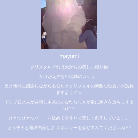
mayumi
クリスタルそれは天からの美しい贈り物
かけがえのない地球のカケラ...
天と地球に感謝しながらあなたとクリスタルの素敵な出会いが訪れ
ますように☆
そして石と人が共鳴し本来のあなたらしさが更に輝きを放ちますよ
うに＊
ひとつひとつハートを込めて手作りで楽しく創作しています。
どうぞ天と地球の美しさ エネルギーを感じてみてくださいね＊*