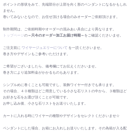
ポイントの形状をみて、先端部分が上部を向く形のペンダントになるかもしれ
ません。
巻いてみないとなので、お任せ頂ける場合のみオーダーご依頼頂けます。
制作期間は、ご依頼時期やオーダーの混みあい具合により異なります。
トップページ
の
～只今のオーダー加工お届け時期～
をご確認くださいませ。
ご注文前に
ワイヤージュエリーについて
を一読くださいませ。
巻き方やデザインもご参考いただけます。
ご希望がございましたら、備考欄にてお伝えくださいませ。
巻き方により追加料金がかかるものもあります。
シンプルめに巻くことも可能ですし、装飾ワイヤー付きでも承ります。
その場合、４０種類ほどご用意している小さな石リストの中から、３種類ほど
お好きな石をお選び頂くことが可能です。
お申し込み後、小さな石リストをお送りいたします。
カートに入れる時にワイヤーの種類やデザインをセレクトくださいませ☆
ペンダントにした場合、お箱にお入れしお送りいたします。その為箱が入る配