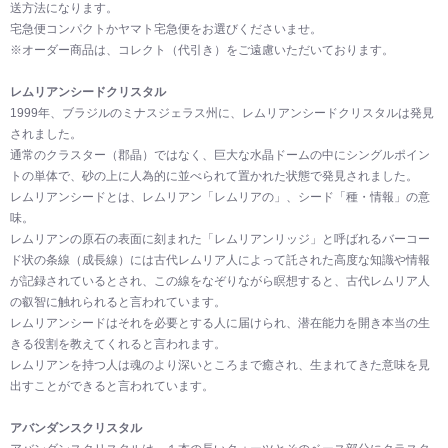
送方法になります。
宅急便コンパクトかヤマト宅急便をお選びくださいませ。
※オーダー商品は、コレクト（代引き）をご遠慮いただいております。
レムリアンシードクリスタル
1999年、ブラジルのミナスジェラス州に、レムリアンシードクリスタルは発見
されました。
通常のクラスター（郡晶）ではなく、巨大な水晶ドームの中にシングルポイン
トの単体で、砂の上に人為的に並べられて置かれた状態で発見されました。
レムリアンシードとは、レムリアン「レムリアの」、シード「種・情報」の意
味。
レムリアンの原石の表面に刻まれた「レムリアンリッジ」と呼ばれるバーコー
ド状の条線（成長線）には古代レムリア人によって託された高度な知識や情報
が記録されているとされ、この線をなぞりながら瞑想すると、古代レムリア人
の叡智に触れられると言われています。
レムリアンシードはそれを必要とする人に届けられ、潜在能力を開き本当の生
きる役割を教えてくれると言われます。
レムリアンを持つ人は魂のより深いところまで癒され、生まれてきた意味を見
出すことができると言われています。
アバンダンスクリスタル