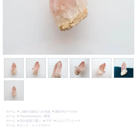
ホーム
>
ご縁の元旅立った作品
>
原石やルースetc
ホーム
>
Transformation～変容
ホーム
>
石の名前で選ぶ
>
ラ行
>
レムリアンシード
ホーム
>
ピンク、レッドカラー