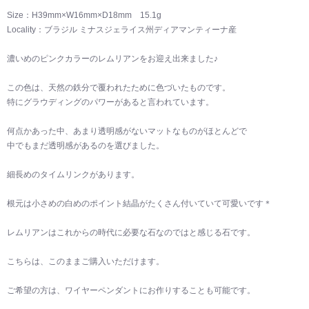
Size：H39mm×W16mm×D18mm 15.1g
Locality：ブラジル ミナスジェライス州ディアマンティーナ産
濃いめのピンクカラーのレムリアンをお迎え出来ました♪
この色は、天然の鉄分で覆われたために色づいたものです。
特にグラウディングのパワーがあると言われています。
何点かあった中、あまり透明感がないマットなものがほとんどで
中でもまだ透明感があるのを選びました。
細長めのタイムリンクがあります。
根元は小さめの白めのポイント結晶がたくさん付いていて可愛いです＊
レムリアンはこれからの時代に必要な石なのではと感じる石です。
こちらは、このままご購入いただけます。
ご希望の方は、ワイヤーペンダントにお作りすることも可能です。