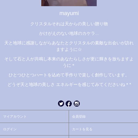
mayumi
クリスタルそれは天からの美しい贈り物
かけがえのない地球のカケラ...
天と地球に感謝しながらあなたとクリスタルの素敵な出会いが訪れ
ますように☆
そして石と人が共鳴し本来のあなたらしさが更に輝きを放ちますよ
うに＊
ひとつひとつハートを込めて手作りで楽しく創作しています。
どうぞ天と地球の美しさ エネルギーを感じてみてくださいね＊*
マイアカウント
会員登録
ログイン
カートを見る