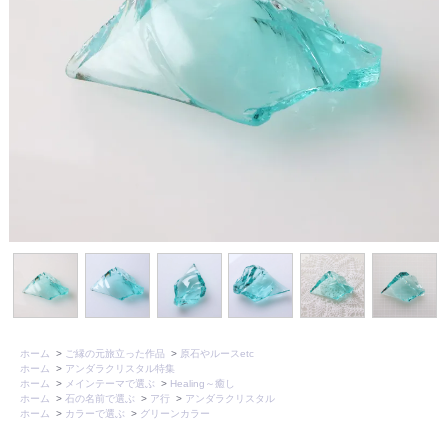
ホーム
>
ご縁の元旅立った作品
>
原石やルースetc
ホーム
>
アンダラクリスタル特集
ホーム
>
メインテーマで選ぶ
>
Healing～癒し
ホーム
>
石の名前で選ぶ
>
ア行
>
アンダラクリスタル
ホーム
>
カラーで選ぶ
>
グリーンカラー