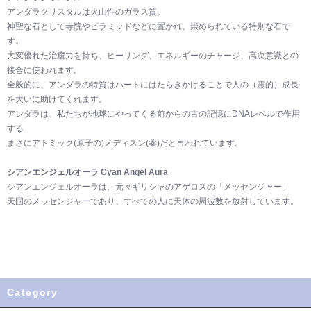
アンダラクリスタルは火山性のガラス質。
神聖な石として寺院やピラミッドなどに置かれ、崇められている特別な石で
す。
大変優れた治癒力を持ち、ヒーリング、エネルギーのチャージ、高次意識との
接合に使われます。
全般的に、アンダラの特質はハートにはたらきかけることで人の（霊的）成長
を大いに助けてくれます。
アンダラは、私たちが地球にやってくる前からの古の記憶にDNAレベルで作用
する
まさにアトミック(原子の)メディスン(薬)だと言われています。
シアンエンジェルオーラ Cyan Angel Aura
シアンエンジェルオーラは、元々ギリシャのアゲロスの「メッセンジャー」
天国のメッセンジャーであり、すべての人に天体の周波数を放射しています。
Category