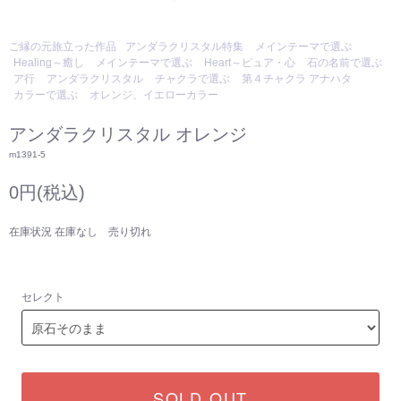
ご縁の元旅立った作品
アンダラクリスタル特集
メインテーマで選ぶ
Healing～癒し
メインテーマで選ぶ
Heart～ピュア・心
石の名前で選ぶ
ア行
アンダラクリスタル
チャクラで選ぶ
第４チャクラ アナハタ
カラーで選ぶ
オレンジ、イエローカラー
アンダラクリスタル オレンジ
m1391-5
0円(税込)
在庫状況 在庫なし 売り切れ
セレクト
SOLD OUT