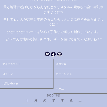
天と地球に感謝しながらあなたとクリスタルの素敵な出会いが訪れ
ますように☆
そして石と人が共鳴し本来のあなたらしさが更に輝きを放ちますよ
うに＊
ひとつひとつハートを込めて手作りで楽しく創作しています。
どうぞ天と地球の美しさ エネルギーを感じてみてくださいね＊*
マイアカウント
会員登録
ログイン
カートを見る
お問い合わせ
ホーム
2026年8月
日
月
火
水
木
金
土
1