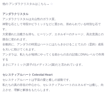
他の アンダラクリスタルはこちら→
☆
アンダラクリスタル
アンダラクリスタルは火山性のガラス質。
神聖な石として寺院やピラミッドなどに置かれ、崇められている特別な石で
す。
大変優れた治癒力を持ち、ヒーリング、エネルギーのチャージ、高次意識との
接合に使われます。
全般的に、アンダラの特質はハートにはたらきかけることで人の（霊的）成長
を大いに助けてくれます。
アンダラは、私たちが地球にやってくる前からの古の記憶にDNAレベルで作用
する
まさにアトミック(原子の)メディスン(薬)だと言われています。
セレスティアルハート Celestial Heart
セレスティアルハートは宇宙の愛と癒しの波動です。
私たちの真の存在の中心から、セレスティアルハートのエネルギーは癒し、向
上させ、理解と解放をもたらします。