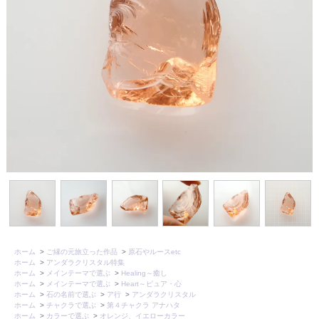
ホーム
>
ご縁の元旅立った作品
>
原石やルースetc
ホーム
>
アンダラクリスタル特集
ホーム
>
メインテーマで選ぶ
>
Healing～癒し
ホーム
>
メインテーマで選ぶ
>
Heart～ピュア・心
ホーム
>
石の名前で選ぶ
>
ア行
>
アンダラクリスタル
ホーム
>
チャクラで選ぶ
>
第４チャクラ アナハタ
ホーム
>
カラーで選ぶ
>
オレンジ、イエローカラー