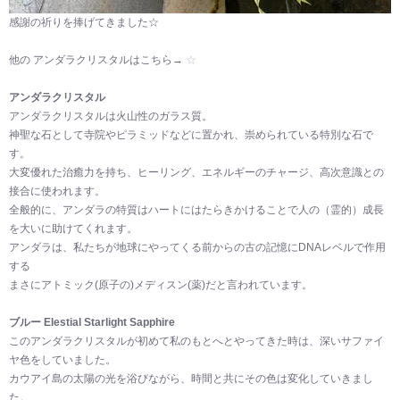
感謝の祈りを捧げてきました☆
他の アンダラクリスタルはこちら→
☆
アンダラクリスタル
アンダラクリスタルは火山性のガラス質。
神聖な石として寺院やピラミッドなどに置かれ、崇められている特別な石で
す。
大変優れた治癒力を持ち、ヒーリング、エネルギーのチャージ、高次意識との
接合に使われます。
全般的に、アンダラの特質はハートにはたらきかけることで人の（霊的）成長
を大いに助けてくれます。
アンダラは、私たちが地球にやってくる前からの古の記憶にDNAレベルで作用
する
まさにアトミック(原子の)メディスン(薬)だと言われています。
ブルー Elestial Starlight Sapphire
このアンダラクリスタルが初めて私のもとへとやってきた時は、深いサファイ
ヤ色をしていました。
カウアイ島の太陽の光を浴びながら、時間と共にその色は変化していきまし
た。