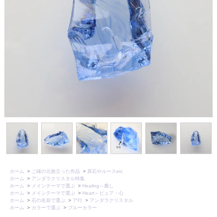
ホーム
>
ご縁の元旅立った作品
>
原石やルースetc
ホーム
>
アンダラクリスタル特集
ホーム
>
メインテーマで選ぶ
>
Healing～癒し
ホーム
>
メインテーマで選ぶ
>
Heart～ピュア・心
ホーム
>
石の名前で選ぶ
>
ア行
>
アンダラクリスタル
ホーム
>
カラーで選ぶ
>
ブルーカラー