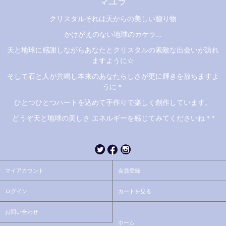
マユラ
クリスタルそれは天からの美しい贈り物
かけがえのない地球のカケラ...
天と地球に感謝しながらあなたとクリスタルの素敵な出会いが訪れ
ますように☆
そして石と人が共鳴し本来のあなたらしさが更に輝きを放ちますよ
うに＊
ひとつひとつハートを込めて手作りで楽しく創作しています。
どうぞ天と地球の美しさ エネルギーを感じてみてくださいね＊*
マイアカウント
会員登録
ログイン
カートを見る
お問い合わせ
ホーム