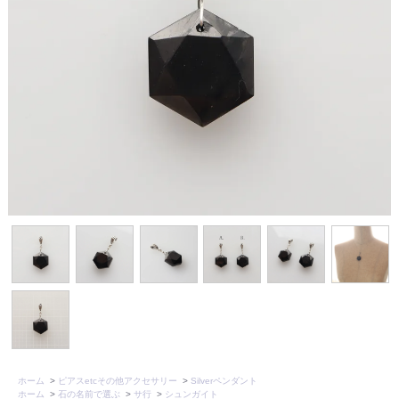
ホーム
>
ピアスetcその他アクセサリー
>
Silverペンダント
ホーム
>
石の名前で選ぶ
>
サ行
>
シュンガイト