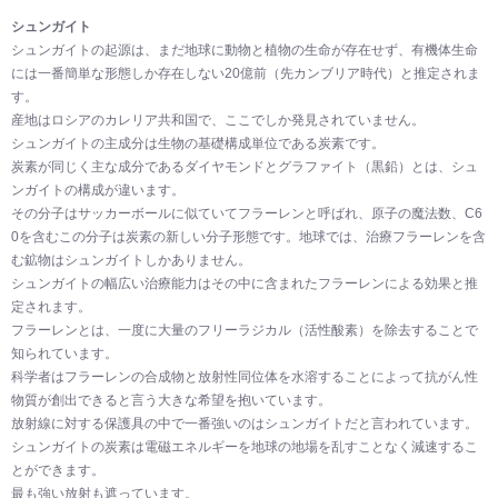
シュンガイト
シュンガイトの起源は、まだ地球に動物と植物の生命が存在せず、有機体生命
には一番簡単な形態しか存在しない20億前（先カンブリア時代）と推定されま
す。
産地はロシアのカレリア共和国で、ここでしか発見されていません。
シュンガイトの主成分は生物の基礎構成単位である炭素です。
炭素が同じく主な成分であるダイヤモンドとグラファイト（黒鉛）とは、シュ
ンガイトの構成が違います。
その分子はサッカーボールに似ていてフラーレンと呼ばれ、原子の魔法数、C6
0を含むこの分子は炭素の新しい分子形態です。地球では、治療フラーレンを含
む鉱物はシュンガイトしかありません。
シュンガイトの幅広い治療能力はその中に含まれたフラーレンによる効果と推
定されます。
フラーレンとは、一度に大量のフリーラジカル（活性酸素）を除去することで
知られています。
科学者はフラーレンの合成物と放射性同位体を水溶することによって抗がん性
物質が創出できると言う大きな希望を抱いています。
放射線に対する保護具の中で一番強いのはシュンガイトだと言われています。
シュンガイトの炭素は電磁エネルギーを地球の地場を乱すことなく減速するこ
とができます。
最も強い放射も遮っています。