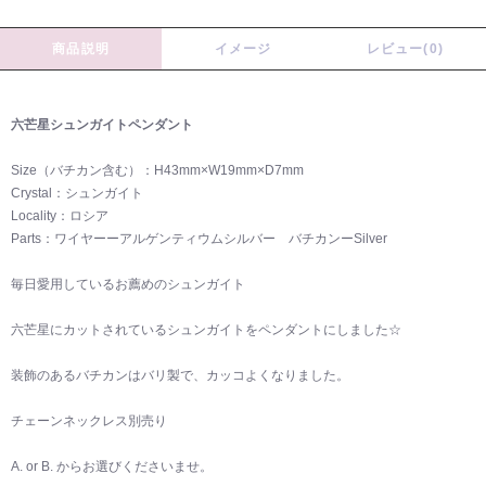
商品説明
イメージ
レビュー(0)
六芒星シュンガイトペンダント
Size（バチカン含む）：H43mm×W19mm×D7mm
Crystal：シュンガイト
Locality：ロシア
Parts：ワイヤーーアルゲンティウムシルバー バチカンーSilver
毎日愛用しているお薦めのシュンガイト
六芒星にカットされているシュンガイトをペンダントにしました☆
装飾のあるバチカンはバリ製で、カッコよくなりました。
チェーンネックレス別売り
A. or B. からお選びくださいませ。