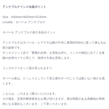
アンナプルナイシス水晶ポイント
Size：H40mm×W20mm×D16mm
Locality：ネパール アンナプルナ
ネパール アンナプルナ産の水晶ポイント
アンナプルナはネパール・ヒマラヤ山脈の中央に東西約50kmに渡って連なる山
群の総称です。
サンスクリット語で「豊穣の女神」を意味を持ち、インドの神話に出てくる食
糧の女神ガイヤと同じで、地球や大地を意味します。
イシスのファセット面が見られます☆
ネパール産は、どっしりとしていて安心感や少々のことでは動じない強さを感
じます。
こちらは、このままご購入いただけます。
その場合、定形外郵便発送をお選び頂けますが、厚み制限がある為梱包が簡易
的になる場合もございます。ご了承くださいませ。