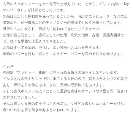
古代の人々がクォーツを氷の化石だと考えていたことから、ギリシャ語の「kry
stallos（氷）」が語源となっています。
水晶は安定した振動数を保っていることから、時計やコンピューターなどの工
業製品や、精密機器などのテクノロジーの現場でも広く利用されています。
世界中の人に愛され、伝統的に使われてきたクリアクォーツ。
生命が宿る石として、護符としての使用、病気の治療、占術、霊能力開発な
ど、様々な場面で珍重されてきました。
水晶はすべてを清め、浄化し、よい方向へと流れを導きます。
増幅のパワーを持ち、能力やエネルギー、パワーを高める効果があります。
イシス
先端部（ファセット、錐面）に見られる五角形の面をイシスといいます。
イシスとは古代ギリシャ神話に出てくる女神の名で、冥界の王オシリスの妻で
あり、豊穣を司る母なる神、さらに死者の守護神でもあります。
そして古代ギリシャの人々にとって重要な意味を持つシリウス星と同一視され
崇拝されていました。
そんな偉大な女神の名を持つこの水晶は、女性的な優しいエネルギーを持ち、
傷ついた心を癒す働きがあるといわれています。