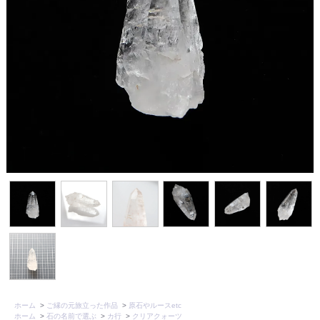
ホーム
>
ご縁の元旅立った作品
>
原石やルースetc
ホーム
>
石の名前で選ぶ
>
カ行
>
クリアクォーツ