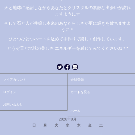
天と地球に感謝しながらあなたとクリスタルの素敵な出会いが訪れ
ますように☆
そして石と人が共鳴し本来のあなたらしさが更に輝きを放ちますよ
うに＊
ひとつひとつハートを込めて手作りで楽しく創作しています。
どうぞ天と地球の美しさ エネルギーを感じてみてくださいね＊*
マイアカウント
会員登録
ログイン
カートを見る
お問い合わせ
ホーム
2026年8月
日
月
火
水
木
金
土
1