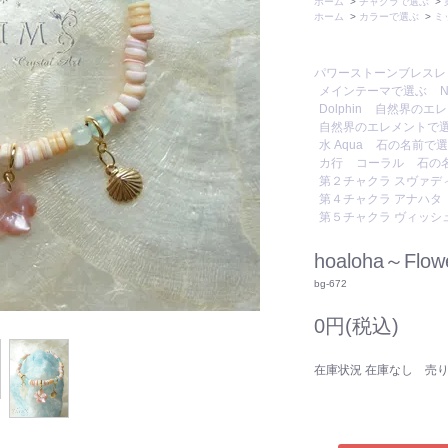
ホーム
>
チャクラで選ぶ
>
ホーム
>
カラーで選ぶ
>
ミ
パワーストーンブレスレ
メインテーマで選ぶ
N
Dolphin
自然界のエレ
自然界のエレメントで
水 Aqua
石の名前で選
カ行
コーラル
石の
第２チャクラ スヴァデ
第４チャクラ アナハタ
第５チャクラ ヴィッシ
hoaloha～Flow
bg-672
0円(税込)
在庫状況 在庫なし 売