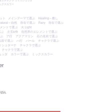
第５チャクラ ヴィッシュッダ
ックスカラー
ット
メインテーマで選ぶ
Healing～癒し
atural～自然
存在で選ぶ
Fairy
存在で選ぶ
メントで選ぶ
火 Light
選ぶ
土 Earth
自然界のエレメントで選ぶ
ぶ
ア行
アクアマリン
石の名前で選ぶ
名前で選ぶ
ハ行
パール
チャクラで選ぶ
ィシュターナ
チャクラで選ぶ
チャクラで選ぶ
ュッダ
カラーで選ぶ
ミックスカラー
er
り切れ