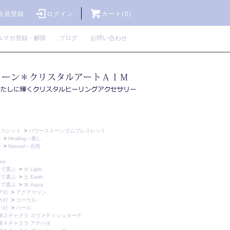
会員登録
ログイン
カート(0)
ルマガ登録・解除
ブログ
お問い合わせ
レスレット
>
パワーストーンゴムブレスレット
ぶ
>
Healing～癒し
ぶ
>
Natural～自然
hin
トで選ぶ
>
火 Light
トで選ぶ
>
土 Earth
トで選ぶ
>
水 Aqua
ア行
>
アクアマリン
カ行
>
コーラル
ハ行
>
パール
第２チャクラ スヴァディシュターナ
第４チャクラ アナハタ