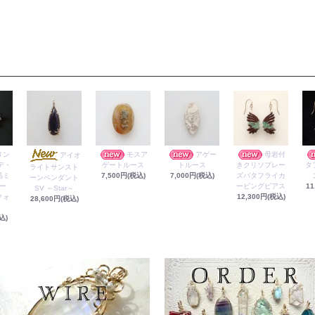
リン
モスア
アゲー
母岩付
アイオ
デ・
ゲートルース
トルース
きクリソプレー
タ
ライトサンスト
晶ミ
7,500円(税込)
7,000円(税込)
ズバタフライカ
ーンペンダント
ー
ービングピアス
11
SV ～Star～
クォ
12,300円(税込)
28,600円(税込)
込)