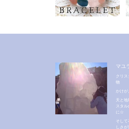
マユ
クリス
物
かけが
天と地
スタル
に☆
そして
しさが