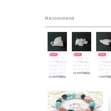
Recommend
コリン
コリン
コ
ト ゼッカ・デ・
ト ゼッカ・デ・
ト ゼッカ・
ソーザ産水晶ダ
ソーザ産水晶ク
ソーザ産水
ブルポイントク
ラスター（ビジ
ニクラスタ
ラスター（ビジ
ョンクォーツ）
（ビジョン
ョンクォーツ）
10,500円(税込)
ーツ）
24,800円(税込)
7,000円(税