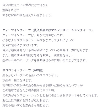
自分の観えている世界だけではなく
意識を広げて
大きな変容の波を超えていきましょう。
クォーツインクォーツ（貫入水晶又はマニフェステーションクォーツ）
クォーツインクォーツは、希少で貴重な石です。
小さなクリスタルポイントが大きなクリスタルによって
完全に包み込まれています。
自分が顕現させたいものが明確になっている場合は、力になります。
また、創造性や独創的な思考を刺激し、視覚化を促し、
惑星レベルのヒーリングを発動させるのに用いることができます。
スコロライトクォーツ（AIM的）
柔らかなパープルの色合いのスコロライト。
水晶の一種になります。
地球以外の繋がりのある星から引き継いだ秘められたパワーが
この地球であなたが魂の使命に気づく時、
その力がインスピレーションとともに引き出されサポートをしてくれます。
あなたに内在する輝きが放たれます。
真理を追い求める崇高さも感じます。