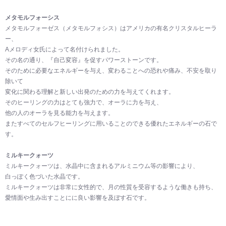
メタモルフォーシス
メタモルフォーゼス（メタモルフォシス）はアメリカの有名クリスタルヒーラ
ー、
Aメロディ女氏によって名付けられました。
その名の通り、『自己変容』を促すパワーストーンです。
そのために必要なエネルギーを与え、変わることへの恐れや痛み、不安を取り
除いて
変化に関わる理解と新しい出発のための力を与えてくれます。
そのヒーリングの力はとても強力で、オーラに力を与え、
他の人のオーラを見る能力を与えます。
またすべてのセルフヒーリングに用いることのできる優れたエネルギーの石で
す。
ミルキークォーツ
ミルキークォーツは、水晶中に含まれるアルミニウム等の影響により、
白っぽく色づいた水晶です。
ミルキークォーツは非常に女性的で、月の性質を受容するような働きも持ち、
愛情面や生み出すことにに良い影響を及ぼす石です。