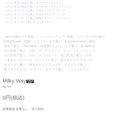
ホーム
>
石の名前で選ぶ
>
サ行
>
スコロライト
ホーム
>
石の名前で選ぶ
>
マ行
>
メタモルフォーシス
ホーム
>
チャクラで選ぶ
>
第４チャクラ アナハタ
ホーム
>
チャクラで選ぶ
>
第６チャクラ アジュナ
ホーム
>
チャクラで選ぶ
>
第７チャクラ サハスラーラ
ホーム
>
カラーで選ぶ
>
ミックスカラー
ご縁の元旅立った作品
クォーツインクォーツ特集
メインテーマで選ぶ
Enlightment～覚醒
メインテーマで選ぶ
Transformation～変容
存在で選ぶ
Star Seed
自然界のエレメントで選ぶ
金 Mineral
石の名前で選ぶ
カ行
クリアクォーツ
クォーツインクォーツ
石の名前で選ぶ
サ行
スコロライト
石の名前で選ぶ
マ行
メタモルフォーシス
チャクラで選ぶ
第４チャクラ アナハタ
チャクラで選ぶ
第６チャクラ アジュナ
チャクラで選ぶ
第７チャクラ サハスラーラ
カラーで選ぶ
ミックスカラー
Milky Way
bg-710
0円(税込)
在庫状況 在庫なし 売り切れ