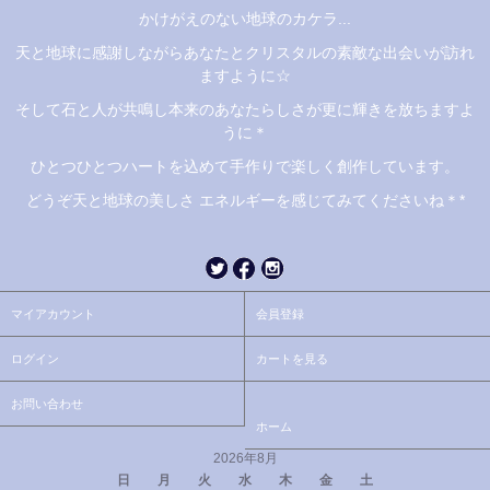
かけがえのない地球のカケラ...
天と地球に感謝しながらあなたとクリスタルの素敵な出会いが訪れ
ますように☆
そして石と人が共鳴し本来のあなたらしさが更に輝きを放ちますよ
うに＊
ひとつひとつハートを込めて手作りで楽しく創作しています。
どうぞ天と地球の美しさ エネルギーを感じてみてくださいね＊*
マイアカウント
会員登録
ログイン
カートを見る
お問い合わせ
ホーム
2026年8月
日
月
火
水
木
金
土