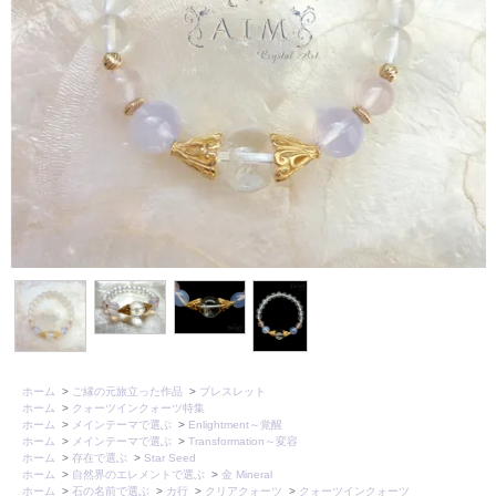
ホーム
>
ご縁の元旅立った作品
>
ブレスレット
ホーム
>
クォーツインクォーツ特集
ホーム
>
メインテーマで選ぶ
>
Enlightment～覚醒
ホーム
>
メインテーマで選ぶ
>
Transformation～変容
ホーム
>
存在で選ぶ
>
Star Seed
ホーム
>
自然界のエレメントで選ぶ
>
金 Mineral
ホーム
>
石の名前で選ぶ
>
カ行
>
クリアクォーツ
>
クォーツインクォーツ