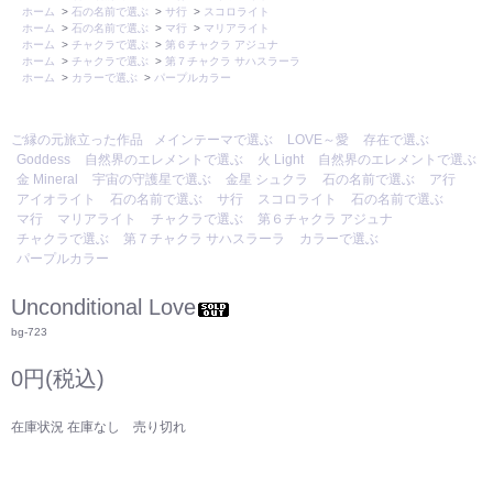
ホーム
>
石の名前で選ぶ
>
サ行
>
スコロライト
ホーム
>
石の名前で選ぶ
>
マ行
>
マリアライト
ホーム
>
チャクラで選ぶ
>
第６チャクラ アジュナ
ホーム
>
チャクラで選ぶ
>
第７チャクラ サハスラーラ
ホーム
>
カラーで選ぶ
>
パープルカラー
ご縁の元旅立った作品
メインテーマで選ぶ
LOVE～愛
存在で選ぶ
Goddess
自然界のエレメントで選ぶ
火 Light
自然界のエレメントで選ぶ
金 Mineral
宇宙の守護星で選ぶ
金星 シュクラ
石の名前で選ぶ
ア行
アイオライト
石の名前で選ぶ
サ行
スコロライト
石の名前で選ぶ
マ行
マリアライト
チャクラで選ぶ
第６チャクラ アジュナ
チャクラで選ぶ
第７チャクラ サハスラーラ
カラーで選ぶ
パープルカラー
Unconditional Love
bg-723
0円(税込)
在庫状況 在庫なし 売り切れ