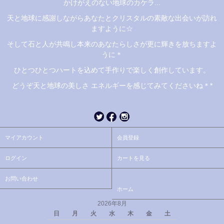
かけがえのない地球のカケラ...
天と地球に感謝しながらあなたとクリスタルの素敵な出会いが訪れ
ますように☆
そして石と人が共鳴し本来のあなたらしさが更に輝きを放ちますよ
うに＊
ひとつひとつハートを込めて手作りで楽しく創作しています。
どうぞ天と地球の美しさ エネルギーを感じてみてくださいね＊*
マイアカウント
会員登録
ログイン
カートを見る
お問い合わせ
ホーム
2026年8月
日
月
火
水
木
金
土