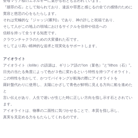
聖母マリア様のエネルギーに繋がる石とも言われています。
『贖罪の石』として知られており、違反や罪悪と感じるの全ての感情のために
寛容と慈悲の心をもたらします。
それは究極的な『ジャッジ(審判)』であり、神の許しと祝福であり、
そして人がこの地上の領域におけるサイクルを信仰や信念への
信頼を持って全うする知恵です。
クラウンチャクラのための大変優れた石です。
そしてより高い精神的な追求と現実化をサポートします。
アイオライト
アイオライト（Iolite）の語源は、ギリシア語の“ion（菫色）”と“lithos（石）”。
日光の当たる角度によって色が３色に変わるという特性を持つアイオライト。
この特性を生かして、かつてバイキングが航海の際にアイオライトを
羅針盤代わりに使用し、太陽にかざして青色が鮮明に見える方向に船を進めた
と
言い伝えがあり、人生で迷いが生じた時に正しい方向を指し示す石とされてい
ます。
アイオライトは、物事の二面性に気づかせることで、本質を指し示し、
真実を見定める力をもたらしてくれるのです。