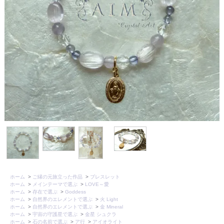
ホーム
>
ご縁の元旅立った作品
>
ブレスレット
ホーム
>
メインテーマで選ぶ
>
LOVE～愛
ホーム
>
存在で選ぶ
>
Goddess
ホーム
>
自然界のエレメントで選ぶ
>
火 Light
ホーム
>
自然界のエレメントで選ぶ
>
金 Mineral
ホーム
>
宇宙の守護星で選ぶ
>
金星 シュクラ
ホーム
>
石の名前で選ぶ
>
ア行
>
アイオライト