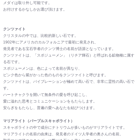
メダイは取り外し可能です。
お付けするかなしかお選び頂けます。
クンツァイト
クリスタルの中では、比較的新しい石です。
1902年にアメリカのカルフォルニアで最初に発見され、
発見者である宝石学者のクンツ博士の名前が語源となっています。
クンツァイトは、「スポジューメン」（リチア輝石）と呼ばれる鉱物種に属す
る石です。
スポジューメンは、色によって名前が異なり、
ピンク色から紫がかった色のものをクンツァイトと呼びます。
クンツァイトは、バイブレーションが極めて高い石で、非常に霊性の高い石で
す。
ハートチャクラを開いて無条件の愛を呼び起こし、
愛に溢れた思考とコミュニケーションをもたらします。
安らぎをもたらし、普遍の愛へあなたを結びつけます。
マリアライト（パープルスキャポライト）
スキャポライトの中で成分にナトリウムが多いものがマリアライトです。
マリアライトの名前の由来は、発見者のドイツ人学者の奥さんの名前。