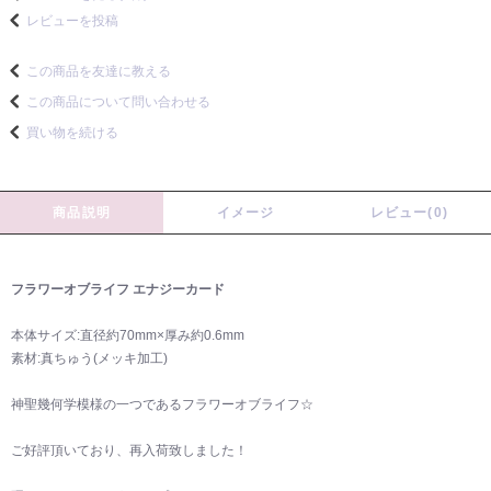
レビューを投稿
この商品を友達に教える
この商品について問い合わせる
買い物を続ける
商品説明
イメージ
レビュー(0)
フラワーオブライフ エナジーカード
本体サイズ:直径約70mm×厚み約0.6mm
素材:真ちゅう(メッキ加工)
神聖幾何学模様の一つであるフラワーオブライフ☆
ご好評頂いており、再入荷致しました！