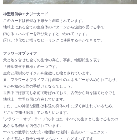
神聖幾何学エナジーカード
このカードは神聖なる形から創造されています。
地球上にある全ての生命体のパターンから波動を受ける事で
内なるエネルギーを呼び覚ますといわれています。
瞑想、浄化など様々なヒーリングに使用する事ができます。
フラワーオブライフ
天と地を合せた全ての生命の存在、事象、輪廻転生を表す
「神聖幾何学模様」の一つです。
生命と果樹のサイクルを象徴した物とされています。
又、フラワーオブライフには創造性のエネルギーが込められており、
何かを始める際の手助けとなるでしょう。
世界中でほぼ同じ名前で呼ばれており、古代から時を隔てた今でも
地球上、世界各国に存在しています。
また、この神聖な図形は私達の身体の中に深く刻まれているため、
どこかで知り認識しているといいます。
“フラワー・オブ・ライフ”の中には、すべての生きとし生けるものの
あらゆる側面が内包されています。
すべての数学的な方式・物理的な法則・音楽のハーモニクス・
生命の営み・原子や分子レベル・・・などすべてです。