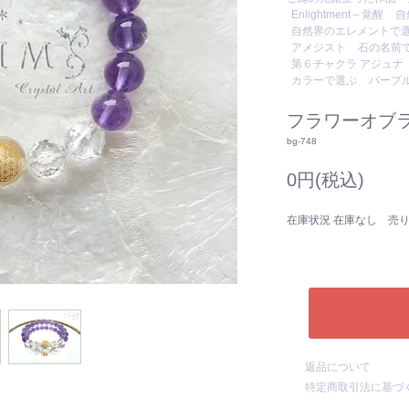
Enlightment～覚醒
自
自然界のエレメントで
アメジスト
石の名前
第６チャクラ アジュナ
カラーで選ぶ
パープ
フラワーオブライフ
bg-748
0円(税込)
在庫状況 在庫なし 売
返品について
特定商取引法に基づ