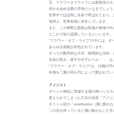
又、フラワーオブライフには創造性のエ
何かを始める際の手助けとなるでしょう
世界中でほぼ同じ名前で呼ばれており、
地球上、世界各国に存在しています。
また、この神聖な図形は私達の身体の中
どこかで知り認識しているといいます。
“フラワー・オブ・ライフ”の中には、す
あらゆる側面が内包されています。
すべての数学的な方式・物理的な法則・
生命の営み・原子や分子レベル・・・な
“フラワー・オブ・ライフ”は、19個の円
外側を二重の同心円によって囲まれてい
アメジスト
ギリシャ神話に登場する酒の神バッカス
変えられてしまった乙女の名前「アメジ
ギリシャ語の「amethystos（酒に酔
この石を持っていると酒に酔わないと言