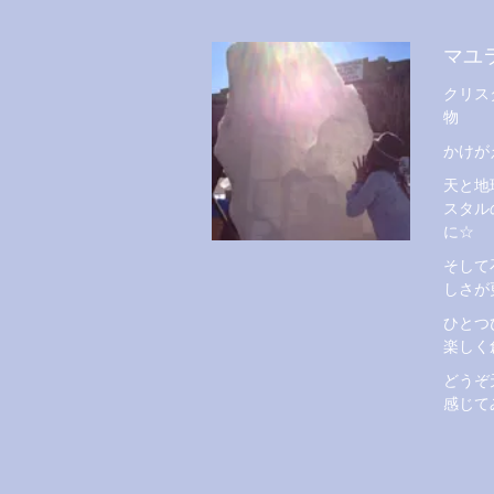
マユ
クリス
物
かけが
天と地
スタル
に☆
そして
しさが
ひとつ
楽しく
どうぞ
感じて