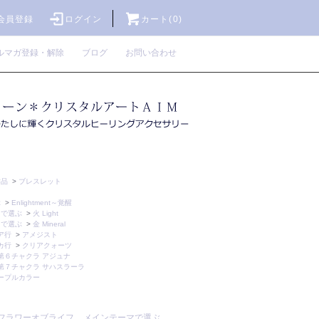
会員登録
ログイン
カート(0)
ルマガ登録・解除
ブログ
お問い合わせ
作品
>
ブレスレット
フ
ぶ
>
Enlightment～覚醒
トで選ぶ
>
火 Light
トで選ぶ
>
金 Mineral
ア行
>
アメジスト
カ行
>
クリアクォーツ
第６チャクラ アジュナ
第７チャクラ サハスラーラ
ープルカラー
フラワーオブライフ
メインテーマで選ぶ