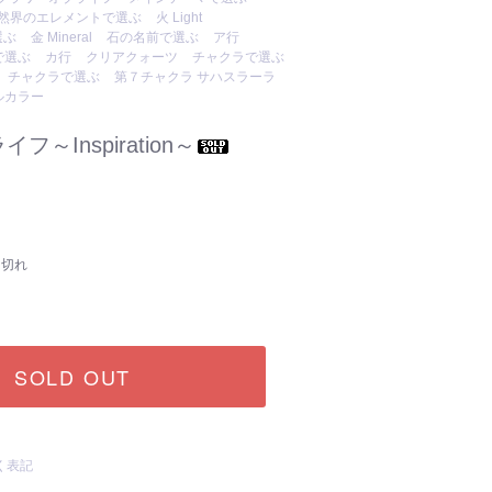
然界のエレメントで選ぶ
火 Light
選ぶ
金 Mineral
石の名前で選ぶ
ア行
で選ぶ
カ行
クリアクォーツ
チャクラで選ぶ
チャクラで選ぶ
第７チャクラ サハスラーラ
ルカラー
～Inspiration～
り切れ
SOLD OUT
く表記