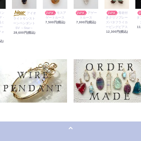
リン
モスア
アゲー
母岩付
アイオ
デ・
ゲートルース
トルース
きクリソプレー
タ
ライトサンスト
晶ミ
7,500円(税込)
7,000円(税込)
ズバタフライカ
ーンペンダント
ー
ービングピアス
11
SV ～Star～
クォ
12,300円(税込)
28,600円(税込)
込)