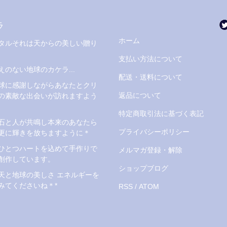
ラ
ホーム
タルそれは天からの美しい贈り
支払い方法について
えのない地球のカケラ...
配送・送料について
球に感謝しながらあなたとクリ
返品について
の素敵な出会いが訪れますよう
特定商取引法に基づく表記
石と人が共鳴し本来のあなたら
プライバシーポリシー
更に輝きを放ちますように＊
ひとつハートを込めて手作りで
メルマガ登録・解除
創作しています。
ショップブログ
天と地球の美しさ エネルギーを
みてくださいね＊*
RSS
/
ATOM