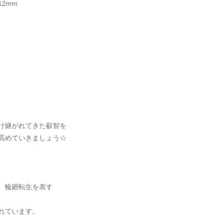
2mm
け継がれてきた叡智を
高めていきましょう☆
、輪廻転生を表す
れています。