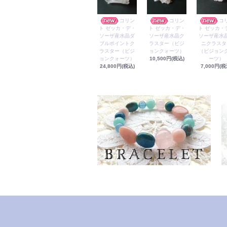
コリン
コリン
コ
ト ゼッカ・デ・
ト ゼッカ・デ・
ト ゼッカ・
ソーザ産水晶ダ
ソーザ産水晶ク
ソーザ産水
ブルポイントク
ラスター（ビジ
ニクラスタ
ラスター（ビジ
ョンクォーツ）
（ビジョン
ョンクォーツ）
10,500円(税込)
ーツ）
24,800円(税込)
7,000円(税