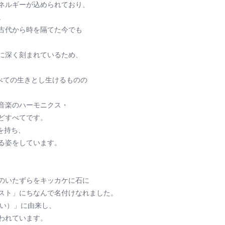
ネルギーが込められており、
。
古代から時を隔てた今でも
に深く刻まれているため、
べての生きとし生けるものの
音楽のハーモニクス・
どすべてです。
を持ち、
る姿をしています。
のいたずらをキッカケに石に
スト」にちなんで名付けなれました。
わない）」に由来し、
われています。