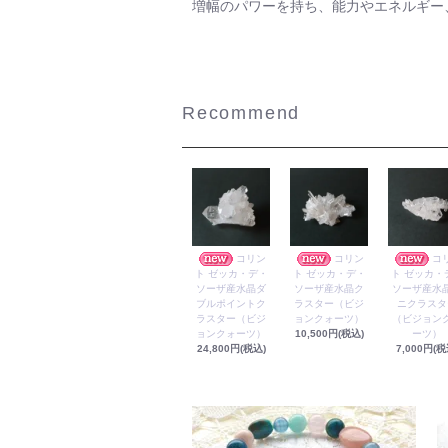
増幅のパワーを持ち、能力やエネルギー
Recommend
コリン
コリン
コ
ト ゼッカ・デ・
ト ゼッカ・デ・
ト ゼッカ・
ソーザ産水晶ダ
ソーザ産水晶ク
ソーザ産水
ブルポイントク
ラスター（ビジ
ニクラスタ
ラスター（ビジ
ョンクォーツ）
（ビジョン
ョンクォーツ）
10,500円(税込)
ーツ）
24,800円(税込)
7,000円(税