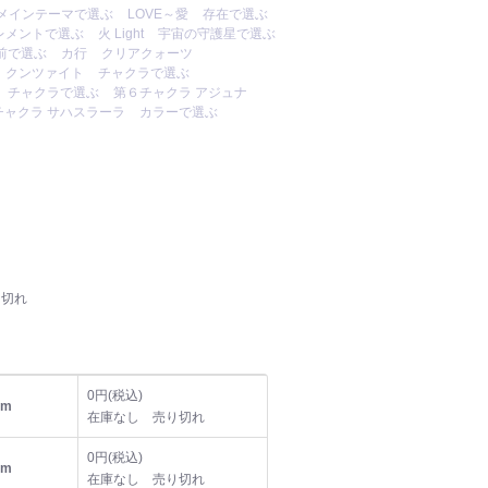
メインテーマで選ぶ
LOVE～愛
存在で選ぶ
レメントで選ぶ
火 Light
宇宙の守護星で選ぶ
前で選ぶ
カ行
クリアクォーツ
クンツァイト
チャクラで選ぶ
チャクラで選ぶ
第６チャクラ アジュナ
チャクラ サハスラーラ
カラーで選ぶ
り切れ
0円(税込)
mm
在庫なし 売り切れ
0円(税込)
mm
在庫なし 売り切れ