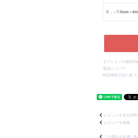
Ｃ．－7.5mm～8
オプションの値段詳
返品について
特定商取引法に基づ
レビューを見る(0件
レビューを投稿
この商品を友達に教