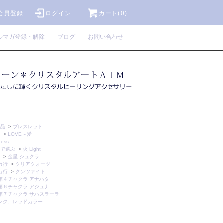
会員登録
ログイン
カート(0)
ルマガ登録・解除
ブログ
お問い合わせ
作品
>
ブレスレット
ぶ
>
LOVE～愛
ess
トで選ぶ
>
火 Light
ぶ
>
金星 シュクラ
カ行
>
クリアクォーツ
カ行
>
クンツァイト
第４チャクラ アナハタ
第６チャクラ アジュナ
第７チャクラ サハスラーラ
ンク、レッドカラー