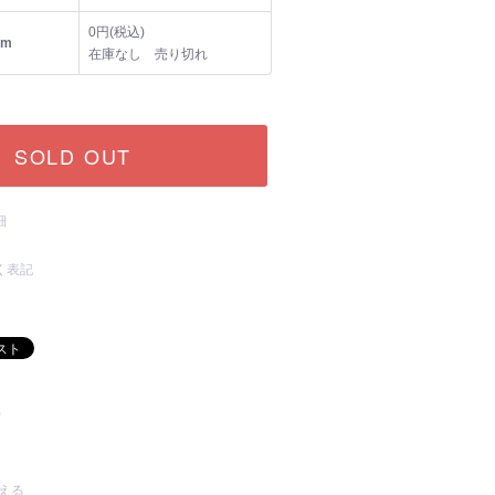
0円(税込)
mm
在庫なし 売り切れ
SOLD OUT
細
く表記
)
える