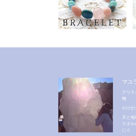
マユ
クリス
物
かけが
天と地
スタル
に☆