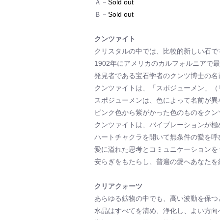
Ａ－
Sold out
Ｂ－
Sold out
クンツァイト
クリスタルの中では、比較的新しい石で
1902年にアメリカのカルフォルニアで
発見者である宝石学者のクンツ博士の名
クンツァイトは、「スポジューメン」（
スポジューメンは、色によって名前が異
ピンク色から紫がかった色のものをクン
クンツァイトは、バイブレーションが極
ハートチャクラを開いて無条件の愛を呼
愛に溢れた思考とコミュニケーションを
安らぎをもたらし、普遍の愛へあなたを
クリアクォーツ
あらゆる鉱物の中でも、高い波動を保つ
水晶はすべてを清め、浄化し、よい方向