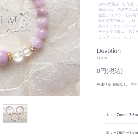
ご縁の元旅立った作品
Goddess
自然界のエ
金星 シュクラ
石の名
石の名前で選ぶ
カ行
第４チャクラ アナハタ
チャクラで選ぶ
第７
ピンク、レッドカラー
Devotion
bg-874
0円(税込)
在庫状況 在庫なし 売
Ａ．－7mm～7.5
Ｂ．－7mm～7.5