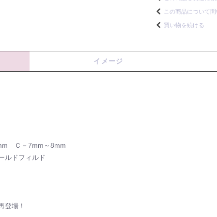
この商品について問
買い物を続ける
イメージ
mm Ｃ－7mm～8mm
4ゴールドフィルド
再登場！