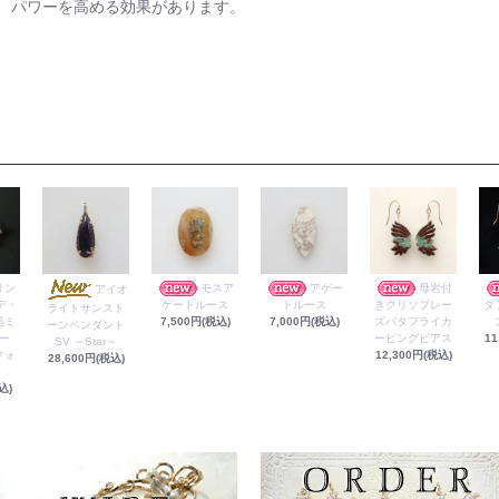
、パワーを高める効果があります。
リン
モスア
アゲー
母岩付
アイオ
デ・
ゲートルース
トルース
きクリソプレー
タ
ライトサンスト
晶ミ
7,500円(税込)
7,000円(税込)
ズバタフライカ
ーンペンダント
ー
ービングピアス
11
SV ～Star～
クォ
12,300円(税込)
28,600円(税込)
込)