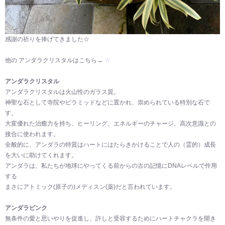
感謝の祈りを捧げてきました☆
他の アンダラクリスタルはこちら→
☆
アンダラクリスタル
アンダラクリスタルは火山性のガラス質。
神聖な石として寺院やピラミッドなどに置かれ、崇められている特別な石で
す。
大変優れた治癒力を持ち、ヒーリング、エネルギーのチャージ、高次意識との
接合に使われます。
全般的に、アンダラの特質はハートにはたらきかけることで人の（霊的）成長
を大いに助けてくれます。
アンダラは、私たちが地球にやってくる前からの古の記憶にDNAレベルで作用
する
まさにアトミック(原子の)メディスン(薬)だと言われています。
アンダラピンク
無条件の愛と思いやりを促進し、許しと受容するためにハートチャクラを開き