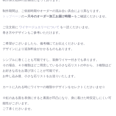
制作加工込みのお値段になっております。
制作期間は、ご依頼時期やオーダーの混み合い具合により異なります。
トップページ
の
～只今のオーダー加工お届け時期～
をご確認くださいませ。
ご注文前に
ワイヤージュエリーについて
を一読くださいませ。
巻き方やデザインもご参考いただけます。
ご希望がございましたら、備考欄にてお伝えくださいませ。
デザインにより追加料金がかかるものもあります。
シンプルに巻くことも可能ですし、装飾ワイヤー付きでも承ります。
その場合、４０種類ほどご用意している小さな石リストの中から、３種類ほど
お好きな石をお選び頂くことが可能です。
お申し込み後、小さな石リストをお送りいたします。
カートに入れる時にワイヤーの種類やデザインをセレクトくださいませ☆
※虹のある面を表側にすると裏面が凹凸になり、身に着けた時安定しにくい可
能性がございます。
ご了承くださいませ。