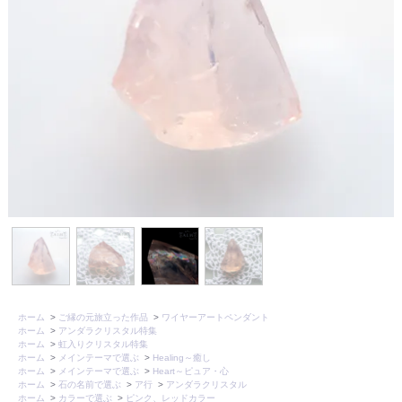
ホーム
>
ご縁の元旅立った作品
>
ワイヤーアートペンダント
ホーム
>
アンダラクリスタル特集
ホーム
>
虹入りクリスタル特集
ホーム
>
メインテーマで選ぶ
>
Healing～癒し
ホーム
>
メインテーマで選ぶ
>
Heart～ピュア・心
ホーム
>
石の名前で選ぶ
>
ア行
>
アンダラクリスタル
ホーム
>
カラーで選ぶ
>
ピンク、レッドカラー