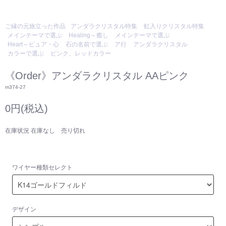
ご縁の元旅立った作品
アンダラクリスタル特集
虹入りクリスタル特集
メインテーマで選ぶ
Healing～癒し
メインテーマで選ぶ
Heart～ピュア・心
石の名前で選ぶ
ア行
アンダラクリスタル
カラーで選ぶ
ピンク、レッドカラー
《Order》アンダラクリスタル AAピンク
m374-27
0円(税込)
在庫状況 在庫なし 売り切れ
ワイヤー種類セレクト
デザイン