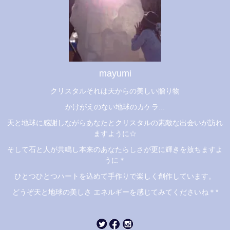
mayumi
クリスタルそれは天からの美しい贈り物
かけがえのない地球のカケラ...
天と地球に感謝しながらあなたとクリスタルの素敵な出会いが訪れ
ますように☆
そして石と人が共鳴し本来のあなたらしさが更に輝きを放ちますよ
うに＊
ひとつひとつハートを込めて手作りで楽しく創作しています。
どうぞ天と地球の美しさ エネルギーを感じてみてくださいね＊*