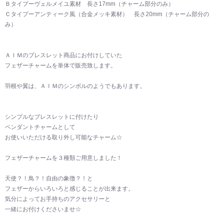
Ｂタイプーヴェルメイユ素材 長さ17mm（チャーム部分のみ）
Ｃタイプーアンティーク風（合金メッキ素材） 長さ20mm（チャーム部分の
み）
ＡＩＭのブレスレット商品にお付けしていた
フェザーチャームを単体で販売致します。
羽根や翼は、ＡＩＭのシンボルのようでもあります。
シンプルなブレスレットに付けたり
ペンダントチャームとして
お使いいただける取り外し可能なチャーム☆
フェザーチャームを３種類ご用意しました！
天使？！鳥？！自由の象徴？！と
フェザーからいろいろと感じることが出来ます。
気分によってお手持ちのアクセサリーと
一緒にお付けくださいませ☆