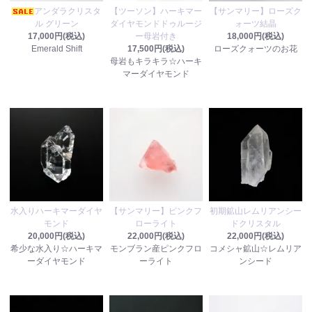
アンダラクリスタ
【ツーソン】ハーキマー
【サンマリー】ローズク
ル グリーン
ダイヤモンドドゥルージ
ォーツ結晶
17,000円(税込)
ー母岩付き
18,000円(税込)
Emerald Shift
17,500円(税込)
ローズクォーツのお花
母岩もキラキラ☆ハーキ
マーダイヤモンド
水入りハーキマーダイヤ
【サンマリー】ピンクフ
初期鉱山レムリアンシー
モンド
ローライト
ドクリスタル
20,000円(税込)
22,000円(税込)
22,000円(税込)
希少な水入り☆ハーキマ
モンブラン産ピンクフロ
コメシャ鉱山☆レムリア
ーダイヤモンド
ーライト
ンシード