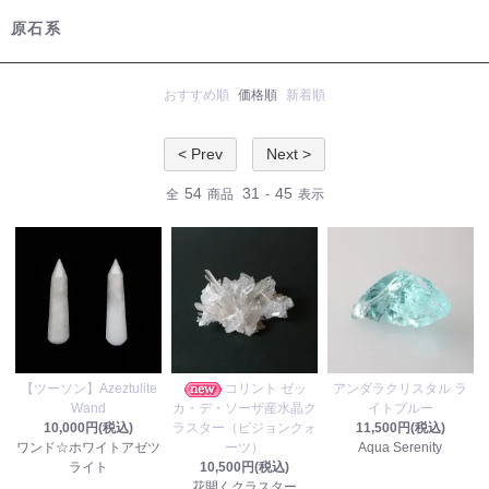
原石系
おすすめ順
価格順
新着順
< Prev
Next >
54
31
45
全
商品
-
表示
【ツーソン】Azeztulite
コリント ゼッ
アンダラクリスタル ラ
Wand
カ・デ・ソーザ産水晶ク
イトブルー
10,000円(税込)
ラスター（ビジョンクォ
11,500円(税込)
ワンド☆ホワイトアゼツ
ーツ）
Aqua Serenity
ライト
10,500円(税込)
花開くクラスター