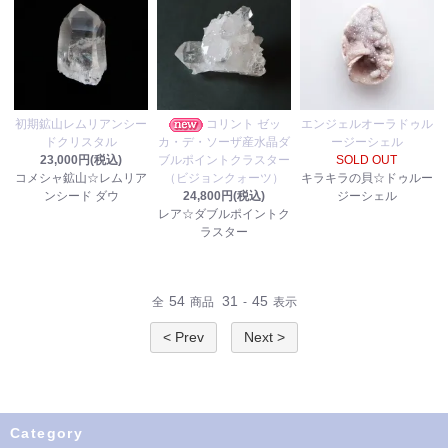
初期鉱山レムリアンシー
コリント ゼッ
エンジェルオーラドゥル
ドクリスタル
カ・デ・ソーザ産水晶ダ
ージーシェル
23,000円(税込)
ブルポイントクラスター
SOLD OUT
コメシャ鉱山☆レムリア
（ビジョンクォーツ）
キラキラの貝☆ドゥルー
ンシード ダウ
24,800円(税込)
ジーシェル
レア☆ダブルポイントク
ラスター
54
31
45
全
商品
-
表示
< Prev
Next >
Category