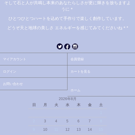
そして石と人が共鳴し本来のあなたらしさが更に輝きを放ちますよ
うに＊
ひとつひとつハートを込めて手作りで楽しく創作しています。
どうぞ天と地球の美しさ エネルギーを感じてみてくださいね＊*
マイアカウント
会員登録
ログイン
カートを見る
お問い合わせ
ホーム
2026年8月
日
月
火
水
木
金
土
1
2
3
4
5
6
7
8
9
10
11
12
13
14
15