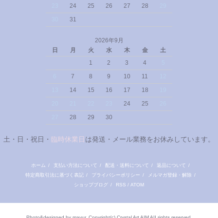
23
24
25
26
27
28
29
30
31
2026年9月
日
月
火
水
木
金
土
1
2
3
4
5
6
7
8
9
10
11
12
13
14
15
16
17
18
19
20
21
22
23
24
25
26
27
28
29
30
土・日・祝日・
臨時休業日
は発送・メール業務をお休みしています。
ホーム
/
支払い方法について
/
配送・送料について
/
返品について
/
特定商取引法に基づく表記
/
プライバシーポリシー
/
メルマガ登録・解除
/
ショップブログ
/
RSS
/
ATOM
Photo&designed by mayur, Copyright(c) Crystal Art AIM AII rights reserved.