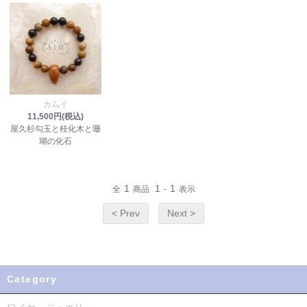
カムイ
11,500円(税込)
屋久杉勾玉と桂化木と珊
瑚の化石
1
1
1
全
商品
-
表示
< Prev
Next >
Category