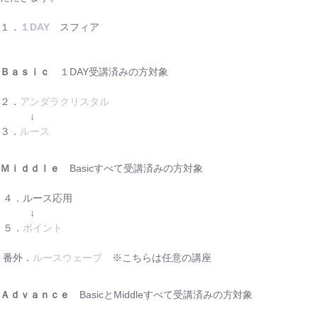
１．
１DAY
スフィア
Ｂａｓｉｃ
１DAY受講済みの方対象
２．
アンダラクリスタル
↓
３．
ルース
Ｍｉｄｄｌｅ
Basicすべて受講済みの方対象
４．ルース応用
↓
５．
ポイント
番外．
ルースウェーブ
※こちらは任意の講座
Ａｄｖａｎｃｅ
BasicとMiddleすべて受講済みの方対象