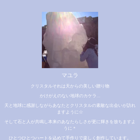
マユラ
クリスタルそれは天からの美しい贈り物
かけがえのない地球のカケラ...
天と地球に感謝しながらあなたとクリスタルの素敵な出会いが訪れ
ますように☆
そして石と人が共鳴し本来のあなたらしさが更に輝きを放ちますよ
うに＊
ひとつひとつハートを込めて手作りで楽しく創作しています。