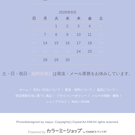
2026年9月
日
月
火
水
木
金
土
1
2
3
4
5
6
7
8
9
10
11
12
13
14
15
16
17
18
19
20
21
22
23
24
25
26
27
28
29
30
土・日・祝日・
臨時休業日
は発送・メール業務をお休みしています。
ホーム
/
支払い方法について
/
配送・送料について
/
返品について
/
特定商取引法に基づく表記
/
プライバシーポリシー
/
メルマガ登録・解除
/
ショップブログ
/
RSS
/
ATOM
Photo&designed by mayur, Copyright(c) Crystal Art AIM AII rights reserved.
Powered by