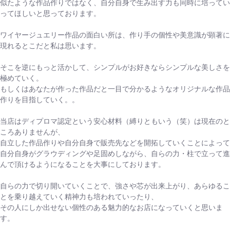
似たような作品作りではなく、自分自身で生み出す力も同時に培ってい
ってほしいと思っております。
ワイヤージュエリー作品の面白い所は、作り手の個性や美意識が顕著に
現れるとこだと私は思います。
そこを逆にもっと活かして、シンプルがお好きならシンプルな美しさを
極めていく。
もしくはあなたが作った作品だと一目で分かるようなオリジナルな作品
作りを目指していく。。
当店はディプロマ認定という安心材料（縛りともいう（笑）は現在のと
ころありませんが、
自立した作品作りや自分自身で販売先などを開拓していくことによって
自分自身がグラウディングや足固めしながら、自らの力・柱で立って進
んで頂けるようになることを大事にしております。
自らの力で切り開いていくことで、強さや芯が出来上がり、あらゆるこ
とを乗り越えていく精神力も培われていったり、
その人にしか出せない個性のある魅力的なお店になっていくと思いま
す。